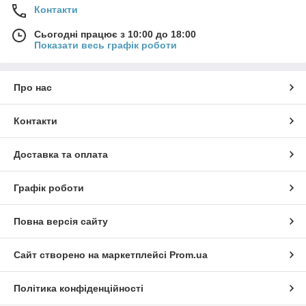
зарахуванню коштів або гарантійним зверенням.
Контакти
Усі взаєморозрахунки та видаткові документи будуть
виставлені від імені офіційно зареєстрованого ФОП (
ФОП
Сьогодні працює з 10:00 до 18:00
Показати весь графік роботи
Носуль С.А.
).
Перевірити актуальний статус ФОП Носуль С.А. можна
онлайн, отримавши безкоштовний Витяг з ЄДР за ЄДРПОУ
Про нас
або ІПН на дату Запиту (доступ до державних реєстрів: ЄДР,
РРП, ЄРСР, ДРОРМ, АСВП/ЄРБ в режимі реального часу):
https://opendatabot.ua/open/edr
Контакти
https://usr.minjust.gov.ua/ua/freesearch
Доставка та оплата
Стандартний процес онлайн-купівлі складається з
кількох послідовних кроків:
Графік роботи
Вам потрібно додати товари до кошика.
Перейти до оформлення замовлення.
Повна версія сайту
Вибрати спосіб доставки.
Вибрати спосіб оплати.
Сайт створено на маркетплейсі
Prom.ua
Підтвердити замовлення.
Політика конфіденційності