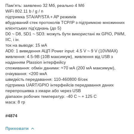
Пам'ять: заявлено 32 Мб, реально 4 Мб
WiFi 802.11 b / g / n
підтримка STA/AP/STA + AP режимів
вбудований стек протоколів TCP/IP з підтримкою множинних
клієнтських під'єднань (до 5)
D0 ~ D8, SD1 ~ SD3: можуть бути використані як GPIO, PWM,
IIC, і ін.
ток на выводе: 15 мА
AD0: 1 виведення АЦП Power input: 4.5 V ~ 9 V (10VMAX)
живлення: 4.5-9В (10В максимум), живлення від USB з
наданням Plassion інтерфейсу
споживання: обмін даними: ≈70 мА (200 мА максимум),
очікування: <200 мкА
швидкість передавання: 110-460800 б/сек
підтримка UART/GPIO інтерфейсів передавання даних
перепрошивка з хмари або через USB
діапазон робочих температур: -40 С ~ + 125 С
маса: 8 гр
#4874
Приховати