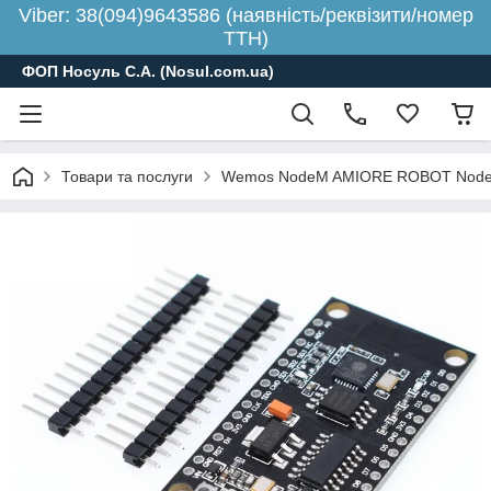
Viber: 38(094)9643586 (наявність/реквізити/номер
ТТН)
ФОП Носуль С.А. (Nosul.com.ua)
Товари та послуги
Wemos NodeM AMIORE ROBOT NodeMCU 