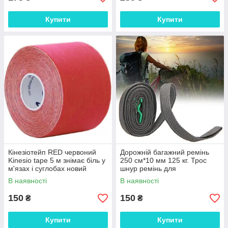
Купити
Купити
Кінезіотейп RED червоний
Дорожній багажний ремінь
Kinesio tape 5 м знімає біль у
250 см*10 мм 125 кг. Трос
м'язах і суглобах новий
шнур ремінь для
метод лікування еластичний
перев'язування валізи багажу
В наявності
В наявності
бинт
вантажу
150
150
₴
₴
Купити
Купити