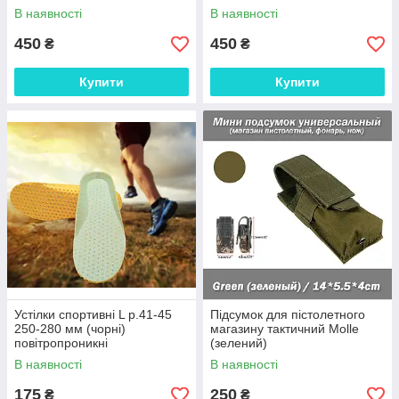
клейка стрічка Woodland
маскування
В наявності
В наявності
Camo (аналог Alle
450
450
₴
₴
Купити
Купити
Устілки спортивні L р.41-45
Підсумок для пістолетного
250-280 мм (чорні)
магазину тактичний Molle
повітропроникні
(зелений)
(вологопоглинальні) літні
В наявності
В наявності
175
250
₴
₴