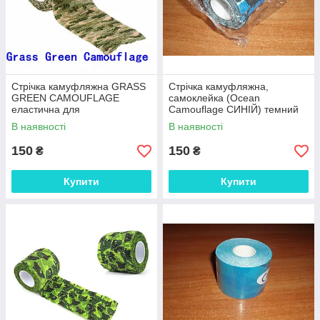
Стрічка камуфляжна GRASS
Стрічка камуфляжна,
GREEN CAMOUFLAGE
самоклейка (Ocean
еластична для
Camouflage СИНІЙ) темний
камуфлювання зброї, оптики
синьо-сірий колір морський
В наявності
В наявності
водний океан еластична
150
150
₴
₴
Купити
Купити