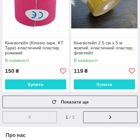
Кінезіотейп (Kinesio tape, KT
Кінезіотейп 2.5 см х 5 м
Tape) еластичний пластир,
жовтий, еластичний пластир,
рожевий
фізіотейп
В наявності
В наявності
150
119
₴
₴
Купити
Купити
Показати ще
1
/ 3
Про нас