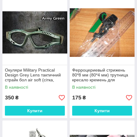
Окуляри Military Practical
Ферроцериевый стрижень
Design Grey Lens тактичний
80*8 мм (80*4 мм) трутница
страйк бол air soft (сітка,
кресало кремень для
колір оправи — олива)
розпалювання багаття
В наявності
В наявності
высекатель іскор кресало для
розпалюючи
350
175
₴
₴
Купити
Купити