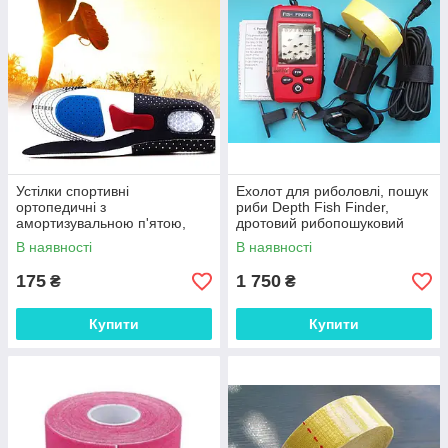
Устілки спортивні
Ехолот для риболовлі, пошук
ортопедичні з
риби Depth Fish Finder,
амортизувальною п'ятою,
дротовий рибопошуковий
розмір L (250 мм-280 мм)
В наявності
В наявності
175
1 750
₴
₴
Купити
Купити