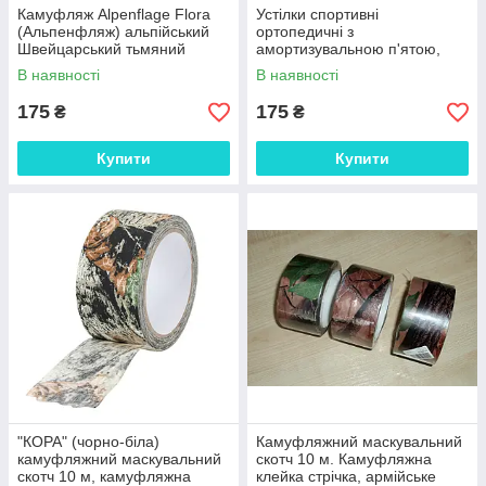
Камуфляж Alpenflage Flora
Устілки спортивні
(Альпенфляж) альпійський
ортопедичні з
Швейцарський тьмяний
амортизувальною п'ятою,
весна флора багатобарвна
розмір M (225 мм-250 мм)
В наявності
В наявності
стрічка бинт само
175
175
₴
₴
Купити
Купити
"КОРА" (чорно-біла)
Камуфляжний маскувальний
камуфляжний маскувальний
скотч 10 м. Камуфляжна
скотч 10 м, камуфляжна
клейка стрічка, армійське