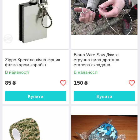
Blaun Wire Saw Джиглі
Zippo Кресало вічна сірник
струнна пила дротяна
фляга хром карабін
сталева складана
кишенькова (пальцеве
В наявності
В наявності
захоплення) Commando
85
150
₴
₴
Купити
Купити