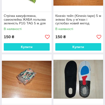
Стрічка камуфляжна,
Кінезіо тейп (Kinesio tape) 5 м
самоклейка ЖАБА польова
знімає біль у м'язах і
зеленість P1G TAG 5 м для
суглобах новий метод
камуфлювання зброї, оптики
лікування еластичний бинт
В наявності
В наявності
спортивна
150
150
₴
₴
Купити
Купити