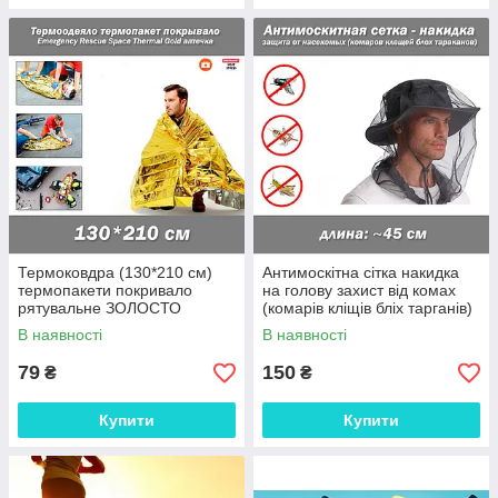
Термоковдра (130*210 см)
Антимоскітна сітка накидка
термопакети покривало
на голову захист від комах
рятувальне ЗОЛОСТО
(комарів кліщів бліх тарганів)
ізофолію космічне аварійне
В наявності
В наявності
(збережемо тепло тіла)
79
150
₴
₴
Купити
Купити