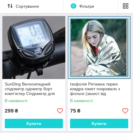
Сортування
0
Фільтри
SunDing Велосипедний
Ізофолія Рятажна термо
спідометр одометр борт
ковдра пакет покривало з
комп'ютер Спідометр для
фольги (захист від
велосипеда
переохолодження)
В наявності
В наявності
299
75
₴
₴
Купити
Купити