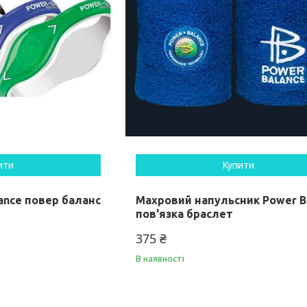
ити
Купити
ance повер баланс
Махровий напульсник Power B
пов'язка браслет
375 ₴
В наявності