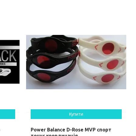
Купити
з
Power Balance D-Rose MVP спорт
тонус координація