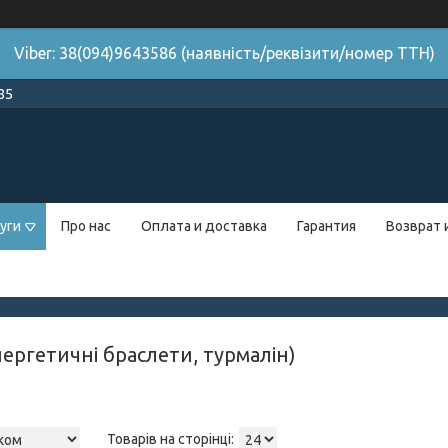
Viber: 38(094)9643586 (наявність/реквізити/номер ТТН)
85
уги
Про нас
Оплата и доставка
Гарантия
Возврат 
нергетичні браслети, турмалін)