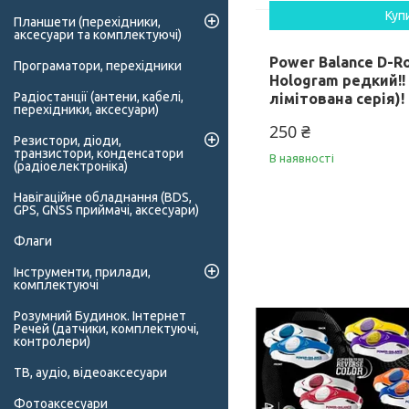
Куп
Планшети (перехідники,
аксесуари та комплектуючі)
Power Balance D-R
Програматори, перехідники
Hologram редкий!! 
Радіостанції (антени, кабелі,
лімітована серія)!
перехідники, аксесуари)
250 ₴
Резистори, діоди,
транзистори, конденсатори
В наявності
(радіоелектроніка)
Навігаційне обладнання (BDS,
GPS, GNSS приймачі, аксесуари)
Флаги
Інструменти, прилади,
комплектуючі
Розумний Будинок. Інтернет
Речей (датчики, комплектуючі,
контролери)
ТВ, аудіо, відеоаксесуари
Фотоаксесуари