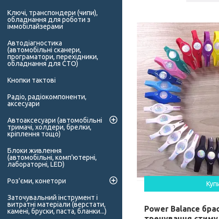
Ключі, транспондери (чипи),
обладнання для роботи з
іммобілайзерами
Автодіагностика
(автомобільні сканери,
програматори, перехідники,
обладнання для СТО)
Кнопки тактові
Радіо, радіокомпоненти,
аксесуари
Автоаксесуари (автомобільні
тримачі, холдери, брелки,
кріплення тощо)
Блоки живлення
(автомобільні, комп'ютерні,
лабораторні, LED)
Роз'єми, конетори
Куп
Заточувальний інструмент і
витратні матеріали (верстати,
Power Balance бра
камені, бруски, паста, бланки...)
тренування стим