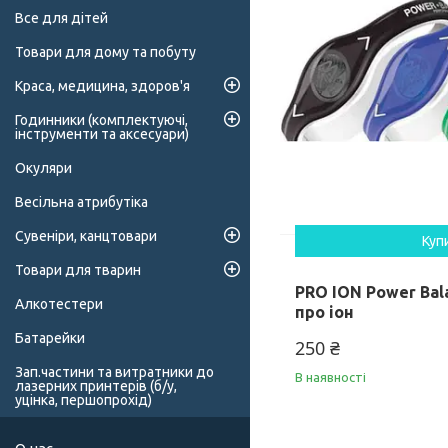
Все для дітей
Товари для дому та побуту
Краса, медицина, здоров'я
Годинники (комплектуючі,
інструменти та аксесуари)
Окуляри
Весільна атрибутіка
Сувеніри, канцтовари
Куп
Товари для тварин
PRO ION Power Bal
Алкотестери
про іон
Батарейки
250 ₴
Зап.частини та витратники до
В наявності
лазерних принтерів (б/у,
уцінка, першопрохід)