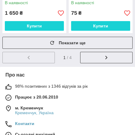
передача даних UART через
детектор об'єктів, що
В наявності
В наявності
Інтернет, локальну мережу, W
рухаються мікрохвильовий
радар ін
1 650
75
₴
₴
Купити
Купити
Показати ще
1
/ 4
Про нас
98% позитивних з 1346 відгуків за рік
Працює з 20.06.2010
м. Кременчук
Кременчук, Україна
Контакти
Сьогодні вихідний