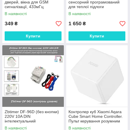
дверей, вікна для GSM
сенсорний програмований
сигналізації, 433мГц
для теплої підлоги
В наявності
В наявності
349
1 650
₴
₴
Купити
Купити
Zbtimer DF-96D (без кнопки)
Контролер куб Xiaomi Aqara
220V 10A DIN
Cube Smart Home Controller.
інтелектуальний
Пульт керування розумним
автоматичний контролер
будинком
В наявності
В наявності