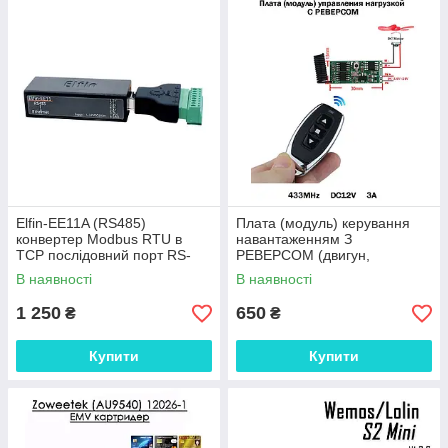
Elfin-EE11A (RS485)
Плата (модуль) керування
конвертер Modbus RTU в
навантаженням З
TCP послідовний порт RS-
РЕВЕРСОМ (двигун,
485 модуль сервера Ethernet
вентилятор...) 433MHz
В наявності
В наявності
підтримка
DC12V 3 А бездротовий із
пульт
1 250
650
₴
₴
Купити
Купити