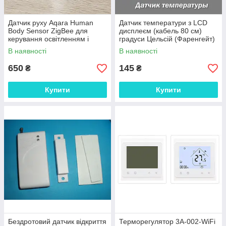
Датчик руху Aqara Human
Датчик температури з LCD
Body Sensor ZigBee для
дисплеєм (кабель 80 см)
керування освітленням і
градуси Цельсій (Фаренгейт)
налаштування безпеки
В наявності
В наявності
650
145
₴
₴
Купити
Купити
Бездротовий датчик відкриття
Терморегулятор 3A-002-WiFi