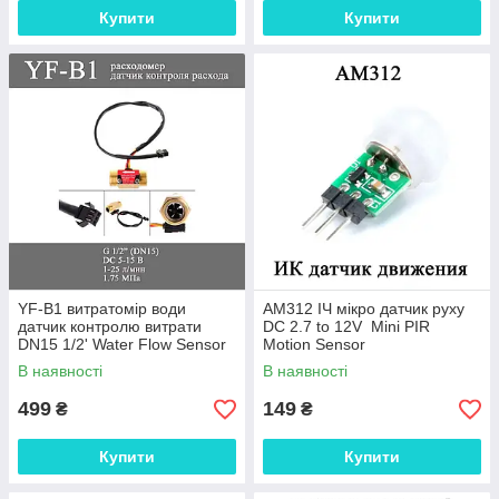
Купити
Купити
YF-B1 витратомір води
AM312 ІЧ мікро датчик руху
датчик контролю витрати
DC 2.7 to 12V Mini PIR
DN15 1/2' Water Flow Sensor
Motion Sensor
перетворювач розумний
В наявності
В наявності
будинок контроль
499
149
₴
₴
Купити
Купити