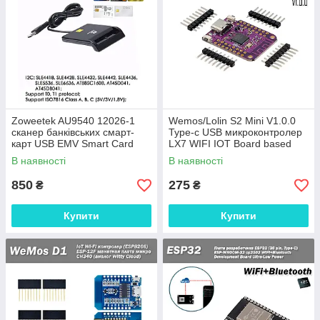
Zoweetek AU9540 12026-1
Wemos/Lolin S2 Mini V1.0.0
сканер банківських смарт-
Type-c USB микроконтролер
карт USB EMV Smart Card
LX7 WIFI IOT Board based
Reader ISO 7816 Chip
ESP32-S2FN4R2 ESP32-S2
В наявності
В наявності
4MB FLASH
850
275
₴
₴
Купити
Купити