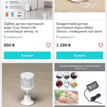
ZigBee датчик протікання
Бездротовий датчик
води Tuya Smart Life
протікання Aqara Water
сигналізація витоку та
Sensor, сповіщення про витік
контролю рівня води
води, датчик від затоплення
В наявності
В наявності
650
1 299
₴
₴
Купити
Купити