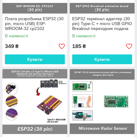
Плата розробника ESP32 (30
ESP32 термінал адаптер (30
pin, micro USB) ESP-
pin) Type-C + micro USB GPIO
WROOM-32 cp2102
Breakout перехідник подача
WiFi+Bluetooth
живлення на плату
В наявності
В наявності
мікроконтролер Development
розробника Adapter board
Board Ultra-Low Power
349
185
₴
₴
Купити
Купити