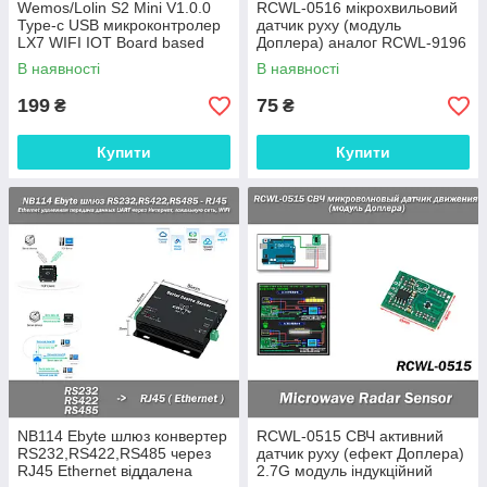
Wemos/Lolin S2 Mini V1.0.0
RCWL-0516 мікрохвильовий
Type-c USB микроконтролер
датчик руху (модуль
LX7 WIFI IOT Board based
Доплера) аналог RCWL-9196
ESP32-S2FN4R2 ESP32-S2
4...28V Arduino Microwave
В наявності
В наявності
4MB FLASH
Radar Sensor Interfacing
199
75
₴
₴
Купити
Купити
NB114 Ebyte шлюз конвертер
RCWL-0515 СВЧ активний
RS232,RS422,RS485 через
датчик руху (ефект Доплера)
RJ45 Ethernet віддалена
2.7G модуль індукційний