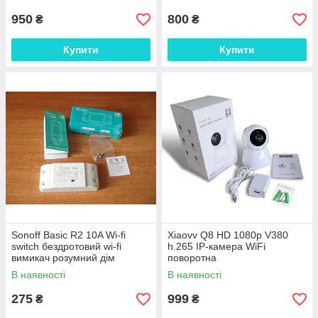
вимикач насоса реле +3
датчика регулювання рівня в
950
800
₴
₴
Купити
Купити
Sonoff Basic R2 10A Wi-fi
Xiaovv Q8 HD 1080р V380
switch бездротовий wi-fi
h.265 IP-камера WiFi
вимикач розумний дім
поворотна
автоматизація освітлення
відеоспостереження (відео
В наявності
В наявності
живлення
няя) Xiaomi Xiaovv Home
Smart
275
999
₴
₴