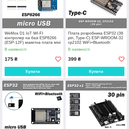
WeMos D1 IoT WI-FI
Плата розробника ESP32 (38
контролер на базі ESP8266
pin, Type-C) ESP-WROOM-32
(ESP-12F) макетна плата міні
cp2102 WiFi+Bluetooth
CH340 аналог Witty Cloud та
мікроконтролер Development
В наявності
В наявності
NodeMCU v3 інтернет речей
Board Ultra-Low Power
175
399
₴
₴
Купити
Купити