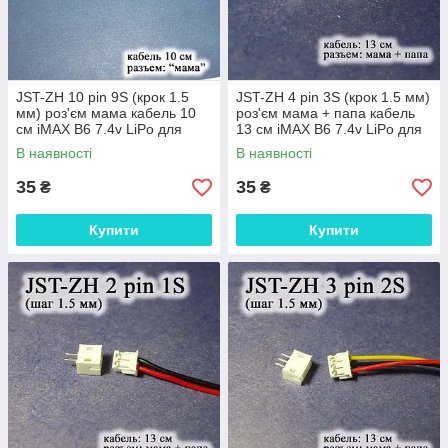
JST-ZH 10 pin 9S (крок 1.5
JST-ZH 4 pin 3S (крок 1.5 мм)
мм) роз'єм мама кабель 10
роз'єм мама + папа кабель
см iMAX B6 7.4v LiPo для
13 см iMAX B6 7.4v LiPo для
балансування
балансування
В наявності
В наявності
35
35
₴
₴
Купити
Купити