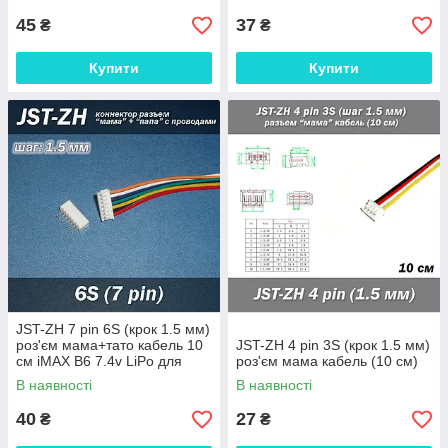
45
37
₴
₴
Купити
Купити
JST-ZH 7 pin 6S (крок 1.5 мм)
роз'єм мама+тато кабель 10
JST-ZH 4 pin 3S (крок 1.5 мм)
см iMAX B6 7.4v LiPo для
роз'єм мама кабель (10 см)
балансування
В наявності
В наявності
40
27
₴
₴