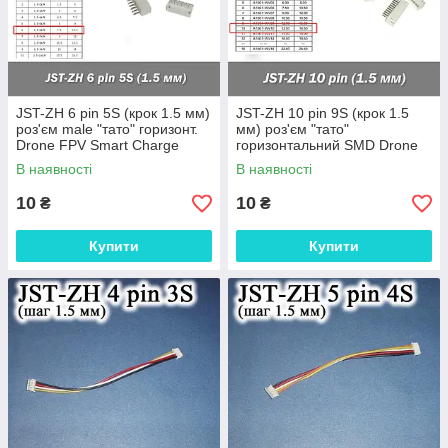
JST-ZH 6 pin 5S (крок 1.5 мм)
JST-ZH 10 pin 9S (крок 1.5
роз'єм male "тато" горизонт.
мм) роз'єм "тато"
Drone FPV Smart Charge
горизонтальний SMD Drone
FPV Smart iMax
В наявності
В наявності
10
10
₴
₴
Купити
Купити