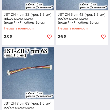
JST-ZH 4 pin 3S (крок 1.5 мм)
JST-ZH 5 pin 4S (крок 1.5 мм)
гніздо мама-мама
роз'єм мама-мама
(подвійний) кабель 10 см
(подвійний) кабель 10 см
iMAX B6 7.4 v LiPo для
iMAX B6 7.4v LiPo для
Немає в наявності
Немає в наявності
балансування
балансування
38
36
₴
₴
JST-ZH 7 pin 6S (крок 1.5 мм)
роз'єм мама-мама