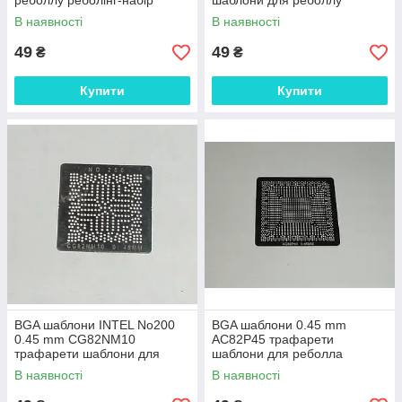
реболлу реболінг-набір
шаблони для реболлу
відновлення паяння ремонт
реболінг-набір відновлення
В наявності
В наявності
прямого
паяння ремон
49
49
₴
₴
Купити
Купити
BGA шаблони INTEL No200
BGA шаблони 0.45 mm
0.45 mm CG82NM10
AC82P45 трафарети
трафарети шаблони для
шаблони для реболла
реболлу реболінг-набір
реболінг-набір відновлення
В наявності
В наявності
відновлення паяння ремо
паяння ремонт прямого