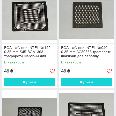
BGA шаблони INTEL No199
BGA шаблони INTEL No040
0.35 mm S45-BGA1363
0.35 mm AC80566 трафарети
трафарети шаблони для
шаблони для реболлу
реболлу реболінг-набір
реболінг-набір відновлення
В наявності
В наявності
відновлення паяння р
паяння ремон
49
49
₴
₴
Купити
Купити