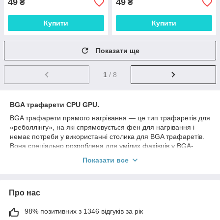
49
49
₴
₴
Купити
Купити
Показати ще
1
/ 8
BGA трафарети CPU GPU.
BGA трафарети прямого нагрівання — це тип трафаретів для
«реболлінгу», на які спрямовується фен для нагрівання і
немає потреби у використанні столика для BGA трафаретів.
Вона спеціально розроблена для умілих фахівців у BGA-
паяльній сфері.
Показати все
BGA трафарети прямого нагрівання також називають
невеликими трафаретами вони мають такий самий розмір, як
і пов'язані з ними BGA чипи.
Про нас
98% позитивних з 1346 відгуків за рік