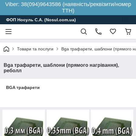
Viber: 38(094)9643586 (наявність/реквізити/номер
ТТН)
ФОП Носуль С.А. (Nosul.com.ua)
Товари та послуги
Bga трафарети, шаблони (прямого на
Bga трафарети, шаблони (прямого нагрівання),
реболл
BGA трафарети