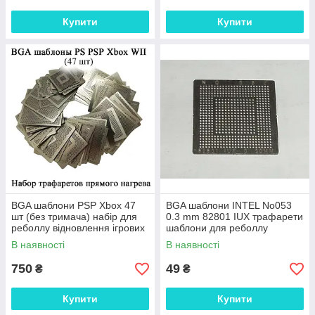
Купити
Купити
BGA шаблони PSP Xbox 47
BGA шаблони INTEL No053
шт (без тримача) набір для
0.3 mm 82801 IUX трафарети
реболлу відновлення ігрових
шаблони для реболлу
консолей PS3 CPU PS4 GPU
реболінг-набір відновлення
В наявності
В наявності
X
паяння ремо
750
49
₴
₴
Купити
Купити