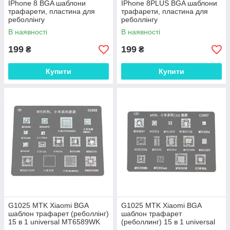
IPhone 8 BGA шаблони
IPhone 8PLUS BGA шаблони
трафарети, пластина для
трафарети, пластина для
реболлінгу
реболлінгу
В наявності
В наявності
199
199
₴
₴
Купити
Купити
G1025 MTK Xiaomi BGA
G1025 MTK Xiaomi BGA
шаблон трафарет (реболлінг)
шаблон трафарет
15 в 1 universal MT6589WK
(реболлинг) 15 в 1 universal