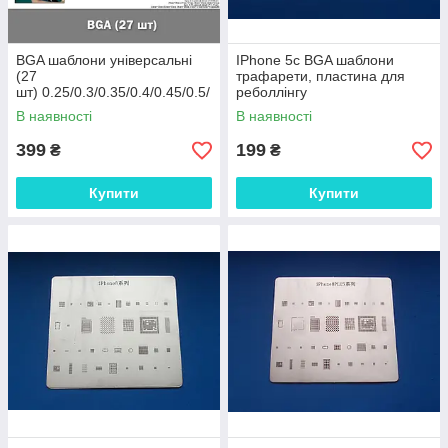
BGA шаблони універсальні
IPhone 5c BGA шаблони
(27
трафарети, пластина для
шт) 0.25/0.3/0.35/0.4/0.45/0.5/
реболлінгу
0.6/0.65/0.76 реболл кулі
В наявності
В наявності
накатка heat universal BGA
reballing steSten
399
199
₴
₴
Купити
Купити