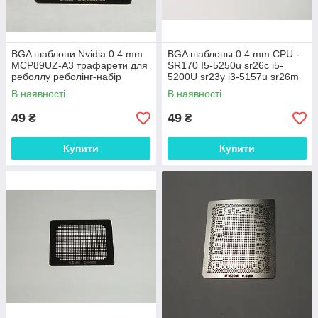
BGA шаблони Nvidia 0.4 mm
BGA шаблоны 0.4 mm CPU -
MCP89UZ-A3 трафарети для
SR170 I5-5250u sr26c i5-
реболлу реболінг-набір
5200U sr23y i3-5157u sr26m
відновлення паяння ремонт
i3-5010u sr23z i3-5005U
В наявності
В наявності
прямого
sr27g траф
49
49
₴
₴
Купити
Купити