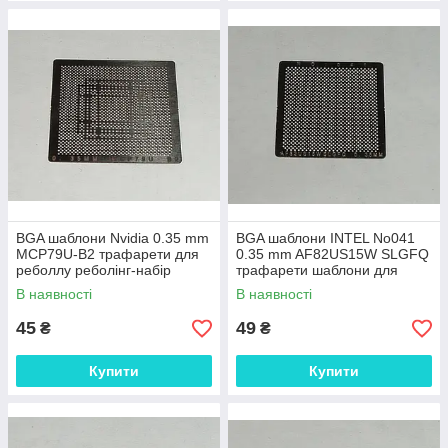
BGA шаблони Nvidia 0.35 mm
BGA шаблони INTEL No041
MCP79U-B2 трафарети для
0.35 mm AF82US15W SLGFQ
реболлу реболінг-набір
трафарети шаблони для
відновлення паяння ремонт
реболлу реболінг-набір
В наявності
В наявності
прямого
відновлення пай
45
49
₴
₴
Купити
Купити