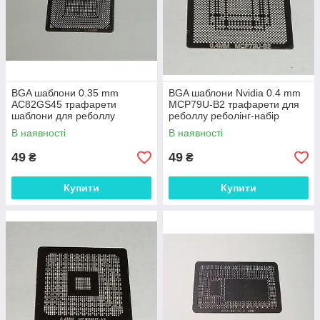
BGA шаблони 0.35 mm
BGA шаблони Nvidia 0.4 mm
AC82GS45 трафарети
MCP79U-B2 трафарети для
шаблони для реболлу
реболлу реболінг-набір
реболінг-набір відновлення
відновлення паяння ремонт
В наявності
В наявності
паяння ремонт прямого
прямого
49
49
₴
₴
Купити
Купити