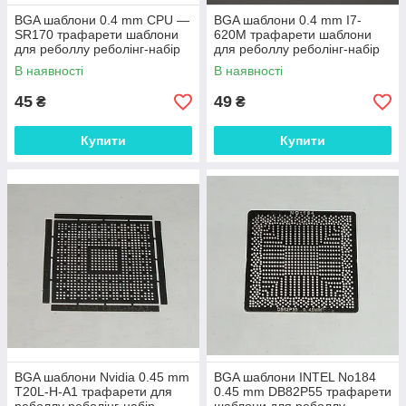
BGA шаблони 0.4 mm CPU —
BGA шаблони 0.4 mm I7-
SR170 трафарети шаблони
620M трафарети шаблони
для реболлу реболінг-набір
для реболлу реболінг-набір
відновлення паяння ремонт
відновлення паяння ремонт
В наявності
В наявності
прямого
прямого на
45
49
₴
₴
Купити
Купити
BGA шаблони Nvidia 0.45 mm
BGA шаблони INTEL No184
T20L-H-A1 трафарети для
0.45 mm DB82P55 трафарети