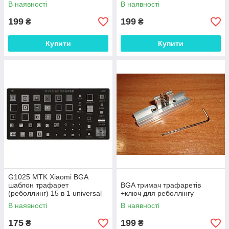
MT6517A MT6577A (PRC)
MT6589WK MT6517A
В наявності
В наявності
PM8921 MT632
MT6577A (PRC) PM8921
MT632
199
199
₴
₴
Купити
Купити
G1025 MTK Xiaomi BGA
шаблон трафарет
BGA тримач трафаретів
(реболлинг) 15 в 1 universal
+ключ для реболлінгу
MT6589WK MT6517A
В наявності
В наявності
MT6577A (PRC) PM8921
MT632
175
199
₴
₴