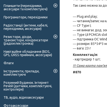
Так само можна за до
Планшети (перехідники,
аксесуари та комплектуючі)
― Plug and play;
Програматори, перехідники
― читання/запис на ка
Радіостанції (антени, кабелі,
― CF Type I;
перехідники, аксесуари)
― не вимагає дод. з
― Type I,II PCMCIA slot
Резистори, діоди,
― підтримка ОС Windo
транзистори, конденсатори
(радіоелектроніка)
― розміри: 85*54*3 
― вага: 23 г
Навігаційне обладнання (BDS,
Комплектація:
GPS, GNSS приймачі, аксесуари)
- картридер 1 шт;
Флаги
!!! Сама карта пам'я
Інструменти, прилади,
#870
комплектуючі
Розумний Будинок. Інтернет
Речей (датчики, комплектуючі,
контролери)
ТВ, аудіо, відеоаксесуари
Фотоаксесуари