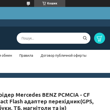
Кошик
и обмен
Правила
Договор публичной оферты
рідер Mercedes BENZ PCMCIA - CF
act Flash адаптер перехідник(GPS,
уки, ТБ, магнітоли та ін)