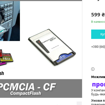
599 ₴
В наявнос
Ку
+380 (66
У компан
будь-яки
повернен