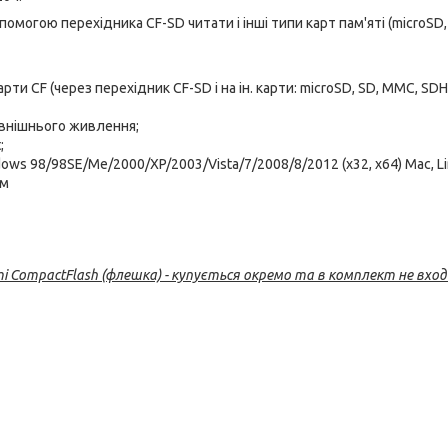
помогою перехідника CF-SD читати і інші типи карт пам'яті (microSD
рти CF (через перехідник CF-SD і на ін. карти: microSD, SD, MMC, SDH
овнішнього живлення;
;
ws 98/98SE/Me/2000/XP/2003/Vista/7/2008/8/2012 (x32, x64) Mac, L
мм
ті CompactFlash (флешка) - купується окремо та в комплект не входи