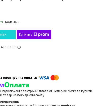
ті
Код:
0870
пити
Купити з
) 435-82-85
ії підключені електронні платежі. Тепер ви можете купити
й товар не покидаючи сайту.
ня товару протягом 14 днів
за домовленістю