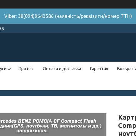
Viber: 38(094)9643586 (наявність/реквізити/номер ТТН)
85
уги
Про нас
Оплата и доставка
Гарантия
Возврат 
Карт
Comp
ноутб