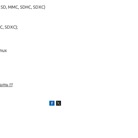
, SD, MMC, SDHC, SDXC)
C, SDXC);
inux
ть !!!