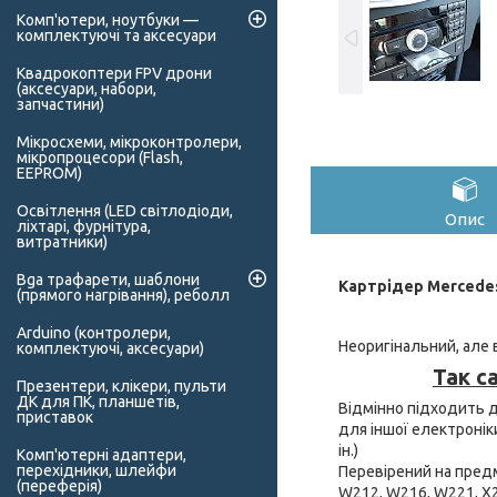
Комп'ютери, ноутбуки —
комплектуючі та аксесуари
Квадрокоптери FPV дрони
(аксесуари, набори,
запчастини)
Мікросхеми, мікроконтролери,
мікропроцесори (Flash,
EEPROM)
Освітлення (LED світлодіоди,
Опис
ліхтарі, фурнітура,
витратники)
Bga трафарети, шаблони
Картрідер Mercedes
(прямого нагрівання), реболл
Arduino (контролери,
Неоригінальний, але 
комплектуючі, аксесуари)
Так с
Презентери, клікери, пульти
ДК для ПК, планшетів,
Відмінно підходить д
приставок
для іншої електронік
ін.)
Комп'ютерні адаптери,
перехідники, шлейфи
Перевірений на пред
(переферія)
W212, W216, W221, X