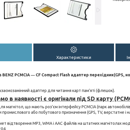
Характеристики
І
 BENZ PCMCIA ― CF Compact Flash адаптер перехідник(GPS, ноу
взаємозамінний адаптер для читання карт пам'яті (флешок).
амо в наявності є оригінали під SD карту (PCM
ля магнітол, що мають роз'єм інтерфейсу PCMCIA (парк автомобілів
и промислового або побутового призначення (GPS, TV, верстатне і
мет відтворення MP3, WMA і AAC файлів на штатних магнітолах мо
204.