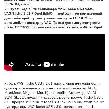
EEPROM, ключі
Зчитувач кодів іммобілайзера VAG Tacho USB v3.01
VAG Tacho 3.01 + Opel IMMO — цей адаптер призначений
для зміни пробігу, зчитування логіну та EEPROM на
автомобілях концерну VAG. Також дає змогу зчитувати
логін, EEPROM і прописувати ключі на автомобілях Opel.
Кабель VAG-Tacho USB v 3.01 призначений для коригування
одометрів і читання-запису eeprom іммобілайзерів (VDO,
MotoMeter, Magnetti Marelli) автомобілів Volkswagen AUDI
SEAT Skoda випущених за 2005 рік включно.VAG Tacho USB v
3.01 працює за К лінії. У версії 3.01 змінені вікна, стало більше
підтверджень. VAG Tacho USB v 3.01 реально заробив із