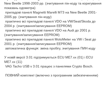
New Beetle 1998-2003 рр. (зчитування пін-коду та коригування
показань одометра)
приладові панелі Magnetti Marelli M73 на New Beetle 2001-
2005 рр. (зчитування пін-коду)
практично всі приладові панелі VDO на VW/Seat/Skoda до
2004 р. (зчитування/записування EEPROM)
практично всі приладові панелі VDO на Audi до 2001 р.
(зчитування/записування EEPROM)
практично всі приладові панелі MotoMeter на VW і Seat до
2001 р. (зчитування/записування EEPROM)
автоматична функція: зміна пробігу, зчитування ПИН коду
У новій версії 3.01 підтримуються ECU ME7.xx (01) і ECU
ME7.xx (11)
VAG Tacho USB v 3.01 працює з панелями Crypto Bosch.
ПОВНИЙ комплект (включно з програмним забезпеченням)