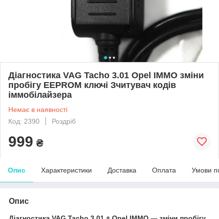
Діагностика VAG Tacho 3.01 Opel IMMO зміни
пробігу EEPROM ключі Зчитувач кодів
іммобілайзера
Немає в наявності
Код: 2390
Роздріб
999
₴
Опис
Характеристики
Доставка
Оплата
Умови п
Опис
Діагностика VAG Tacho 3.01 + Opel IMMO — зміни пробігу,