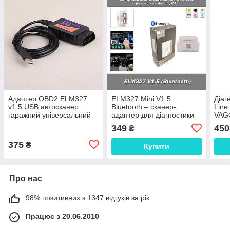
Адаптер OBD2 ELM327
ELM327 Mini V1.5
Діаг
v1.5 USB автосканер
Bluetooth – сканер-
Line
гаражний універсальний
адаптер для діагностики
VAG
(діагностика своїми
авто через OBD2
підк
349
450
₴
силами) ScanMaster
(сумісний з Android, iOS)
диан
OpenDiag
375
₴
Купити
Про нас
98% позитивних з 1347 відгуків за рік
Працює з 20.06.2010