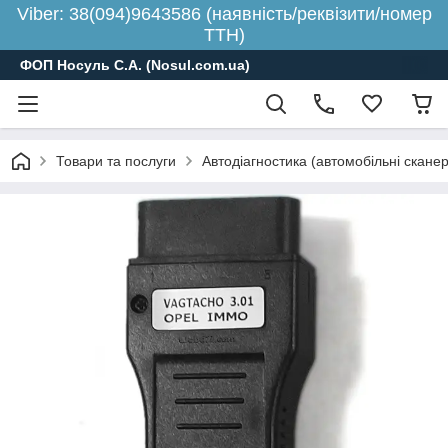
Viber: 38(094)9643586 (наявність/реквізити/номер
ТТН)
ФОП Носуль С.А. (Nosul.com.ua)
Товари та послуги
Автодіагностика (автомобільні скане