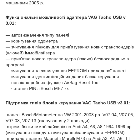
машинами 2005 р.
Функціональні можливості адаптера VAG Tacho USB v
3.01:
― автовизначення типу панелі
― коригування одометра
― зчитування пінкоду для прив'язування нових транспондерів
(ключей) іммобілайзера
— прив'язка нового транспондера (ключа) безпосередньо в
програмі
— зчитування та записування EEPROM приладової панелі
— зчитування ідентифікаційних даних блока керування
— повністю робоча функція AirBag Reset Tool
— читання PIN з Bosch ME7.xx
Підтримка типів блоків керування VAG Tacho USB v3.01:
панелі Bosch/Motometer на VW 2001-2003 рр. V07.04, V07.05,
V07.08, V07.13 (сканування у 2 проходи)
окремі блоки іммобілайзерів на Audi A4, A6, A8 1994-1999 рр.
(зчитування пінкоду та зчитування/записування EEPROM)
приладові панелі Magnetti Marelli M73 на Audi A3, A4, A6, TT,