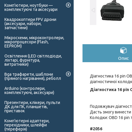
Комп'ютери, ноутбуки —
комплектуючі та аксесуари
Квадрокоптери FPV дрони
(аксесуари, набори,
запчастини)
Мікросхеми, мікроконтролери,
мікропроцесори (Flash,
EEPROM)
Освітлення (LED світлодіоди,
Опис
ліхтарі, фурнітура,
витратники)
Bga трафарети, шаблони
Діагностика 16 pin O
(прямого нагрівання), реболл
діагностичної колод
Arduino (контролери,
Діагностика 16 pin 
комплектуючі, аксесуари)
Презентери, клікери, пульти
Подовжувач діагност
ДК для ПК, планшетів,
приставок
Дасть змогу винести 
Колодки: OBD 16 pin
Комп'ютерні адаптери,
перехідники, шлейфи
#2056
(переферія)