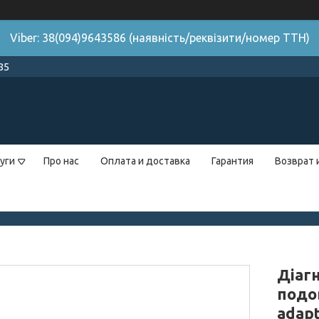
Viber: 38(094)9643586 (наявність/реквізити/номер ТТН)
85
уги
Про нас
Оплата и доставка
Гарантия
Возврат 
Діаг
подо
adapt