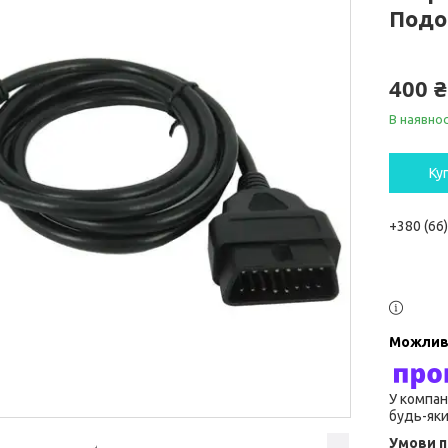
Подо
400 ₴
В наявнос
Ку
+380 (66
У компан
будь-яки