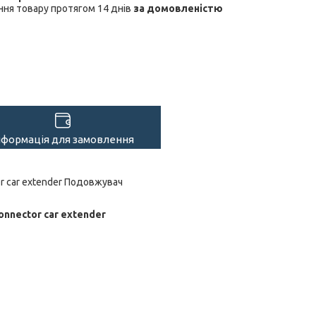
ня товару протягом 14 днів
за домовленістю
нформація для замовлення
or car extender Подовжувач
onnector car extender