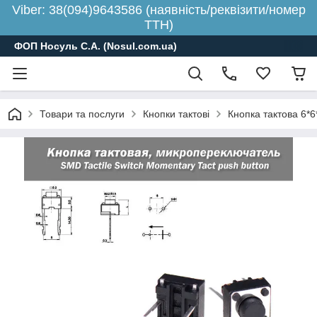
Viber: 38(094)9643586 (наявність/реквізити/номер
ТТН)
ФОП Носуль С.А. (Nosul.com.ua)
Товари та послуги
Кнопки тактові
Кнопка тактова 6*6