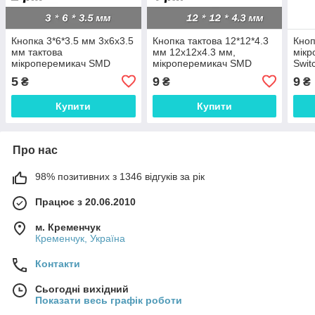
Кнопка 3*6*3.5 мм 3x6x3.5
Кнопка тактова 12*12*4.3
Кноп
мм тактова
мм 12х12х4.3 мм,
мік
мікроперемикач SMD
мікроперемикач SMD
Swit
Switch Momentary Tact
Switch Momentary Tact
push
5
9
9
₴
₴
₴
pushult36 клавіша
pushult36 клавіша
Купити
Купити
Про нас
98% позитивних з 1346 відгуків за рік
Працює з 20.06.2010
м. Кременчук
Кременчук, Україна
Контакти
Сьогодні вихідний
Показати весь графік роботи