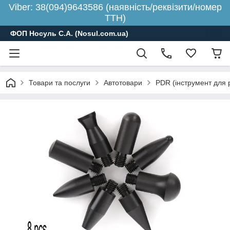
Viber: 38(094)9643586 (наявність/реквізити/номер
ТТН)
ФОП Носуль С.А. (Nosul.com.ua)
Товари та послуги
Автотовари
PDR (інструмент для 