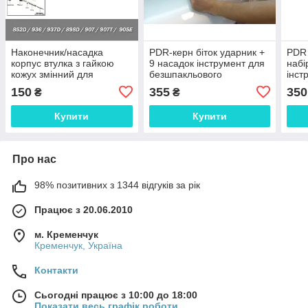
Наконечник/насадка
PDR-керн біток ударник +
PDR 
корпус втулка з гайкою
9 насадок інструмент для
набі
кожух змінний для
безшпакльового
інст
паяльника/паяльної
рихтування кузові роботи
інст
150
355
350
₴
₴
станції ESD 852D 936
вм'я
937D 898D
Купити
Купити
Про нас
98% позитивних з 1344 відгуків за рік
Працює з 20.06.2010
м. Кременчук
Кременчук, Україна
Контакти
Сьогодні працює з 10:00 до 18:00
Показати весь графік роботи