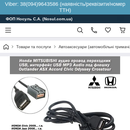
Viber: 38(094)9643586 (наявність/реквізити/номер
ТТН)
ФОП Носуль С.А. (Nosul.com.ua)
Товари та послуги
Автоаксесуари (автомобільні тримачі