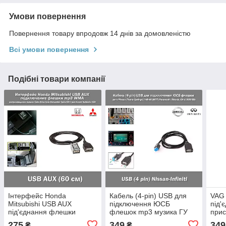
Умови повернення
Повернення товару впродовж 14 днів за домовленістю
Всі умови повернення
Подібні товари компанії
Інтерфейс Honda
Кабель (4-pin) USB для
VAG 
Mitsubishi USB AUX
підключення ЮСБ
під'
під'єднання флешки
флешок mp3 музика ГУ
прис
відтворення музики mp3
інтерфейс перехідник
MMI 
275
349
349
₴
₴