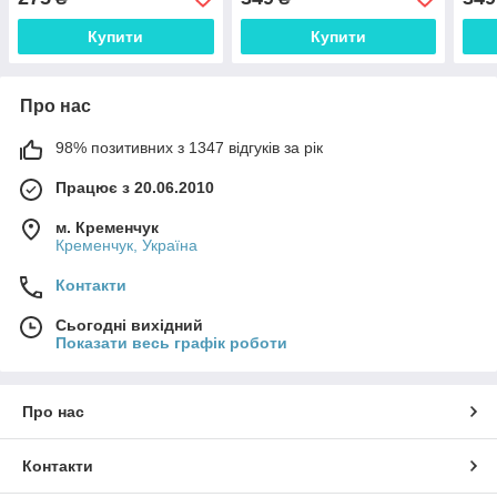
WMA Cable Drive Data
авто Nissan (Teana
446 
Conversi
Qashqai) Infiniti (M37)
Купити
Купити
Panaso
Про нас
98% позитивних з 1347 відгуків за рік
Працює з 20.06.2010
м. Кременчук
Кременчук, Україна
Контакти
Сьогодні вихідний
Показати весь графік роботи
Про нас
Контакти