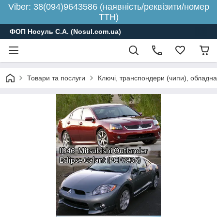
Viber: 38(094)9643586 (наявність/реквізити/номер
ТТН)
ФОП Носуль С.А. (Nosul.com.ua)
Товари та послуги
Ключі, транспондери (чипи), обладн