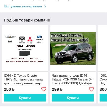
Всі умови повернення
Подібні товари компанії
ID64 4D Texas Crypto
Чип транспондер ID46
ID61
TIRIS 4E підготовка чипа
Hitag2 PCF7936 Nissan X-
Cryp
для прописування Jeep
Trail (2008-2009) Qashqai
Підг
Dodge Nissan Mitsubishi
Pathfinder
(Dia
250
299
300
₴
₴
Chrysler Subaru 1998-2
L200
Купити
Купити