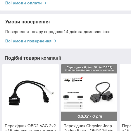
Всі умови оплати
Умови повернення
Повернення товару впродовж 14 днів за домовленістю
Всі умови повернення
Подібні товари компанії
Перехідник OBD2 VAG 2x2
Перехідник Chrysler Jeep
Пере
з 16-pin для старих машин
Dodge 6 pin - OBD2 16 pin
з 16