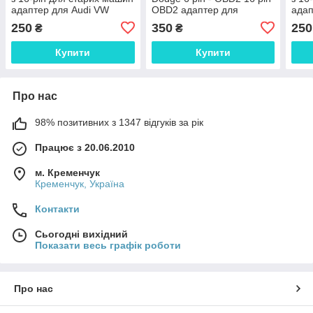
адаптер для Audi VW
OBD2 адаптер для
адап
Skoda Seat
діагностики Крайслер.
Skod
250
350
250
₴
₴
Купити
Купити
Про нас
98% позитивних з 1347 відгуків за рік
Працює з 20.06.2010
м. Кременчук
Кременчук, Україна
Контакти
Сьогодні вихідний
Показати весь графік роботи
Про нас