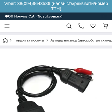
Viber: 38(094)9643586 (наявність/реквізити/номер
ТТН)
ФОП Носуль С.А. (Nosul.com.ua)
Товари та послуги
Автодіагностика (автомобільні скане