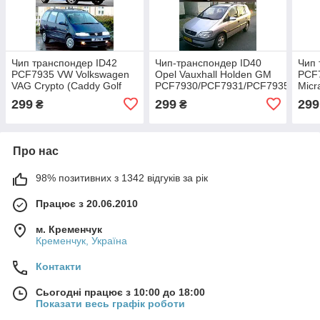
Чип транспондер ID42
Чип-транспондер ID40
Чип 
PCF7935 VW Volkswagen
Opel Vauxhall Holden GM
PCF7
VAG Crypto (Caddy Golf
PCF7930/PCF7931/PCF7935
Micr
Cabrio Lupo Polo Sharan
(Zafira Tigra Barina
Puls
299
299
299
₴
₴
Transponter Caravell
Speedster Agila Vec
Terr
Про нас
98% позитивних з 1342 відгуків за рік
Працює з 20.06.2010
м. Кременчук
Кременчук, Україна
Контакти
Сьогодні працює з 10:00 до 18:00
Показати весь графік роботи