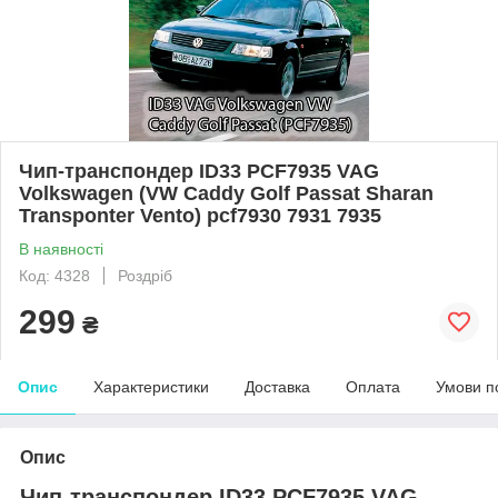
Чип-транспондер ID33 PCF7935 VAG
Volkswagen (VW Caddy Golf Passat Sharan
Transponter Vento) pcf7930 7931 7935
В наявності
Код: 4328
Роздріб
299
₴
Опис
Характеристики
Доставка
Оплата
Умови п
Опис
Чип-транспондер ID33 PCF7935 VAG