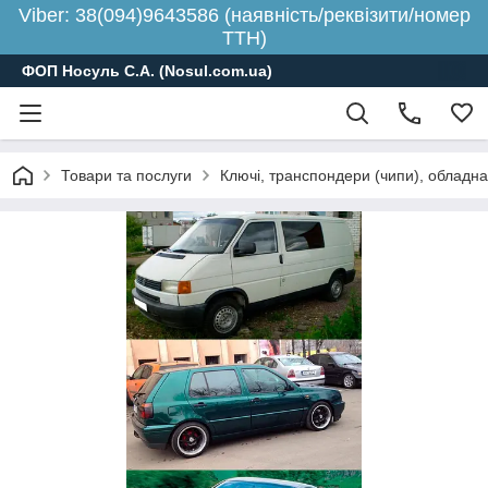
Viber: 38(094)9643586 (наявність/реквізити/номер
ТТН)
ФОП Носуль С.А. (Nosul.com.ua)
Товари та послуги
Ключі, транспондери (чипи), обладн