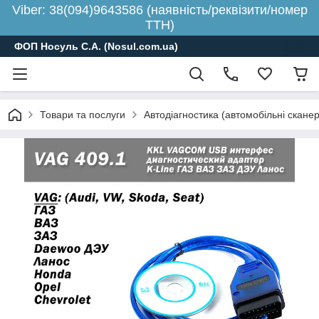
Viber: 38(094)9643586 (наявність/реквізити/номер
ТТН)
ФОП Носуль С.А. (Nosul.com.ua)
Товари та послуги
Автодіагностика (автомобільні скане