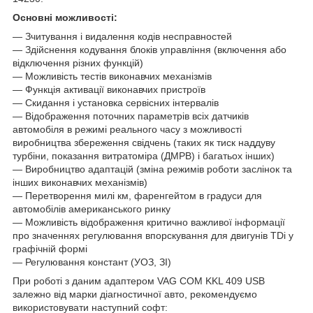
Основні можливості:
— Зчитування і видалення кодів несправностей
— Здійснення кодування блоків управління (включення або
відключення різних функцій)
— Можливість тестів виконавчих механізмів
— Функція активації виконавчих пристроїв
— Скидання і установка сервісних інтервалів
— Відображення поточних параметрів всіх датчиків
автомобіля в режимі реального часу з можливості
виробництва збереження свідчень (таких як тиск наддуву
турбіни, показання витратоміра (ДМРВ) і багатьох інших)
— Виробництво адаптацій (зміна режимів роботи заслінок та
інших виконавчих механізмів)
— Перетворення милі км, фаренгейтом в градуси для
автомобілів американського ринку
— Можливість відображення критично важливої інформації
про значеннях регулювання впорскування для двигунів TDi у
графічній формі
— Регулювання констант (УОЗ, ЗІ)
При роботі з даним адаптером VAG COM KKL 409 USB
залежно від марки діагностичної авто, рекомендуємо
використовувати наступний софт: