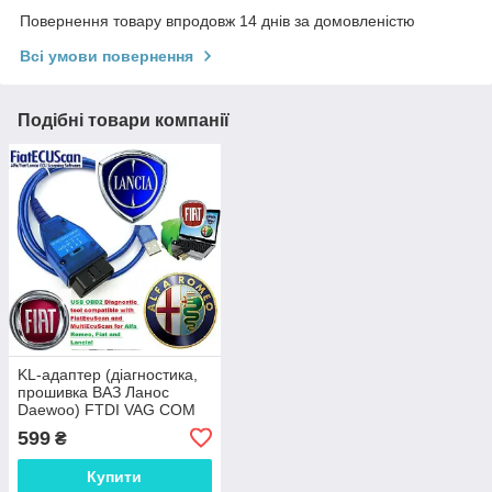
Повернення товару впродовж 14 днів за домовленістю
Всі умови повернення
Подібні товари компанії
KL-адаптер (діагностика,
прошивка ВАЗ Ланос
Daewoo) FTDI VAG COM
409.1 FIAT ECUSCAN K-
599
₴
Line USB з перемикачі
Купити