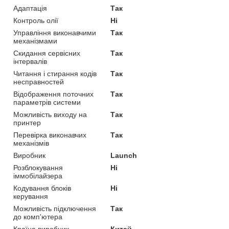
Адаптація
Так
Контроль олії
Ні
Управління виконавчими
Так
механізмами
Скидання сервісних
Так
інтервалів
Читання і стирання кодів
Так
несправностей
Відображення поточних
Так
параметрів системи
Можливість виходу на
Так
принтер
Перевірка виконавчих
Так
механізмів
Виробник
Launch
Розблокування
Ні
іммобілайзера
Кодування блоків
Ні
керування
Можливість підключення
Так
до комп'ютера
Країна виробник
Китай