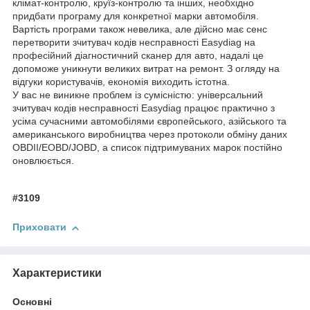
клімат-контролю, круїз-контролю та інших, необхідно
придбати програму для конкретної марки автомобіля.
Вартість програми також невелика, але дійсно має сенс
перетворити зчитувач кодів несправності Easydiag на
професійний діагностичний сканер для авто, надалі це
допоможе уникнути великих витрат на ремонт. З огляду на
відгуки користувачів, економія виходить істотна.
У вас не виникне проблем із сумісністю: універсальний
зчитувач кодів несправності Easydiag працює практично з
усіма сучасними автомобілями європейського, азійського та
американського виробництва через протоколи обміну даних
OBDII/EOBD/JOBD, а список підтримуваних марок постійно
оновлюється.
#3109
Приховати
Характеристики
Основні