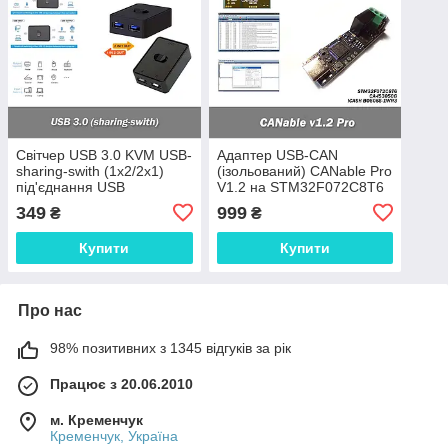
Світчер USB 3.0 KVM USB-
Адаптер USB-CAN
sharing-swith (1x2/2x1)
(ізольований) CANable Pro
під'єднання USB
V1.2 на STM32F072C8T6
пристроїв до 2
(STMicroelectronics) CA-
349
999
₴
₴
комп'ютерів Switcher
IS3050G (Chipanalog)
двоспрямований
ICASH BO505S-1WR3 гал
Купити
Купити
комутатор для
Про нас
98% позитивних з 1345 відгуків за рік
Працює з 20.06.2010
м. Кременчук
Кременчук, Україна