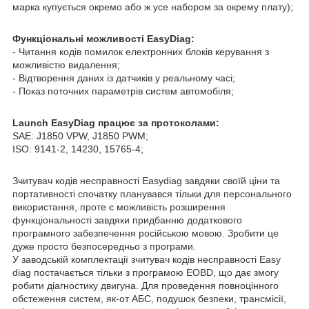
марка купується окремо або ж усе набором за окрему плату);
Функціональні можливості EasyDiag:
- Читання кодів помилок електронних блоків керування з
можливістю видалення;
- Відтворення даних із датчиків у реальному часі;
- Показ поточних параметрів систем автомобіля;
Launch EasyDiag працює за протоколами:
SAE: J1850 VPW, J1850 PWM;
ISO: 9141-2, 14230, 15765-4;
Зчитувач кодів несправності Easydiag завдяки своїй ціни та
портативності спочатку планувався тільки для персонального
використання, проте є можливість розширення
функціональності завдяки придбанню додаткового
програмного забезпечення російською мовою. Зробити це
дуже просто безпосередньо з програми.
У заводській комплектації зчитувач кодів несправності Easy
diag постачається тільки з програмою EOBD, що дає змогу
робити діагностику двигуна. Для проведення повноцінного
обстеження систем, як-от АБС, подушок безпеки, трансмісії,