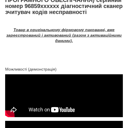
номер 96859хххххх діагностичний сканер
зчитувач кодів несправності
Товар в оригінальному фірмовому пакованні, вже
зареєстрований і активований (разом з активаційними
даними).
Можливості (демонстрація)