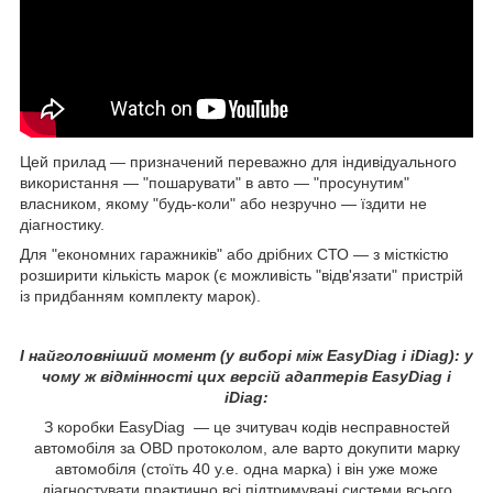
Цей прилад — призначений переважно для індивідуального
використання — "пошарувати" в авто — "просунутим"
власником, якому "будь-коли" або незручно — їздити не
діагностику.
Для "економних гаражників" або дрібних СТО — з місткістю
розширити кількість марок (є можливість "відв'язати" пристрій
із придбанням комплекту марок).
І найголовніший момент (у виборі між EasyDiag і iDiag): у
чому ж відмінності цих версій адаптерів EasyDiag і
iDiag:
З коробки EasyDiag — це зчитувач кодів несправностей
автомобіля за OBD протоколом, але варто докупити марку
автомобіля (стоїть 40 у.е. одна марка) і він уже може
діагностувати практично всі підтримувані системи всього