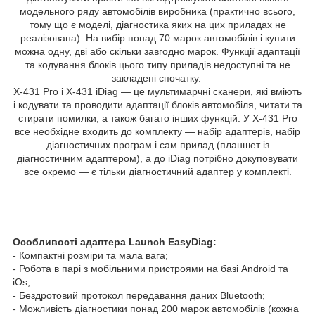
модельного ряду автомобілів виробника (практично всього,
тому що є моделі, діагностика яких на цих приладах не
реалізована). На вибір понад 70 марок автомобілів і купити
можна одну, дві або скільки завгодно марок. Функції адаптації
та кодування блоків цього типу приладів недоступні та не
закладені спочатку.
X-431 Pro і X-431 iDiag — це мультимарчні сканери, які вміють
і кодувати та проводити адаптації блоків автомобіля, читати та
стирати помилки, а також багато інших функцій. У X-431 Pro
все необхідне входить до комплекту — набір адаптерів, набір
діагностичних програм і сам прилад (планшет із
діагностичним адаптером), а до iDiag потрібно докуповувати
все окремо — є тільки діагностичний адаптер у комплекті.
Особливості адаптера Launch EasyDiag:
- Компактні розміри та мала вага;
- Робота в парі з мобільними пристроями на базі Android та
iOs;
- Бездротовий протокол передавання даних Bluetooth;
- Можливість діагностики понад 200 марок автомобілів (кожна