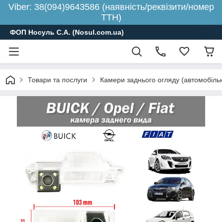
Viber: 38(094)9643586 (наявність/реквізити/номер
ТТН)
ФОП Носуль С.А. (Nosul.com.ua)
Товари та послуги
Камери заднього огляду (автомобільн