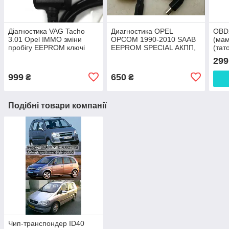
Діагностика VAG Tacho
Диагностика OPEL
OBD2
3.01 Opel IMMO зміни
OPCOM 1990-2010 SAAB
(мам
пробігу EEPROM ключі
EEPROM SPECIAL АКПП,
(тат
Зчитувач кодів
ABS ISO9141 KW81 KW82
для 
299
іммобілайзера
KWP2000 HSCAN MSCAN
AUT
SWCAN
MUL
999
650
₴
₴
Подібні товари компанії
Чип-транспондер ID40