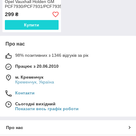
Opel Vauxhall Holden GM
PCF7930/PCF7931/PCF7935
(Zafira Tigra Barina
299
₴
Speedster Agila Vec
Купити
Про нас
98% позитивних з 1346 відгуків за рік
Працює з 20.06.2010
м. Кременчук
Кременчук, Україна
Контакти
Сьогодні вихідний
Показати весь графік роботи
Про нас