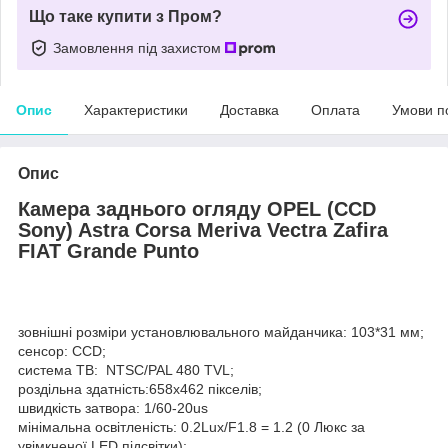
Що таке купити з Пром?
Замовлення під захистом
Опис
Характеристики
Доставка
Оплата
Умови п
Опис
Камера заднього огляду OPEL (CCD
Sony) Astra Corsa Meriva Vectra Zafira
FIAT Grande Punto
зовнішні розміри установлювального майданчика: 103*31 мм;
сенсор: CCD;
система ТВ: NTSC/PAL 480 TVL;
роздільна здатність:658x462 пікселів;
швидкість затвора: 1/60-20us
мінімальна освітленість: 0.2Lux/F1.8 = 1.2 (0 Люкс за
увімкненої LED підсвітки);