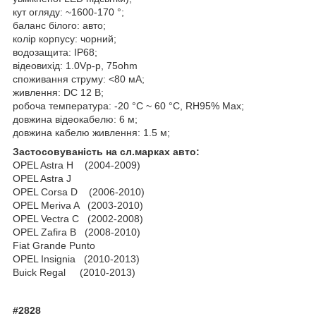
кут огляду: ~1600-170 °;
баланс білого: авто;
колір корпусу: чорний;
водозащита: IP68;
відеовихід: 1.0Vp-p, 75ohm
споживання струму: <80 мA;
живлення: DC 12 В;
робоча температура: -20 °C ~ 60 °C, RH95% Max;
довжина відеокабелю: 6 м;
довжина кабелю живлення: 1.5 м;
Застосовуваність на сл.марках авто:
OPEL Astra H (2004-2009)
OPEL Astra J
OPEL Corsa D (2006-2010)
OPEL Meriva A (2003-2010)
OPEL Vectra C (2002-2008)
OPEL Zafira B (2008-2010)
Fiat Grande Punto
OPEL Insignia (2010-2013)
Buick Regal (2010-2013)
#2828