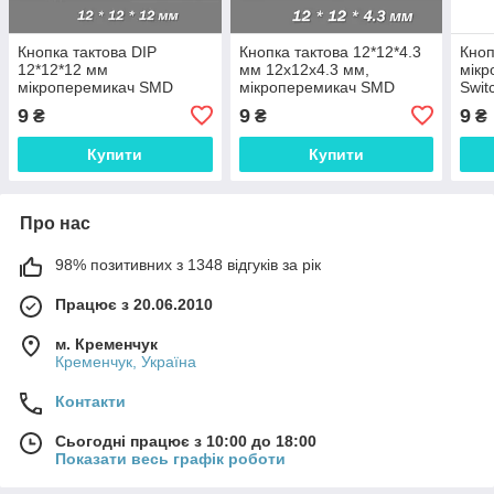
Кнопка тактова DIP
Кнопка тактова 12*12*4.3
Кноп
12*12*12 мм
мм 12х12х4.3 мм,
мік
мікроперемикач SMD
мікроперемикач SMD
Swit
Switch Momentary Tact
Switch Momentary Tact
push
9
9
9
₴
₴
₴
pushult клавіша
pushult36 клавіша
Купити
Купити
Про нас
98% позитивних з 1348 відгуків за рік
Працює з 20.06.2010
м. Кременчук
Кременчук, Україна
Контакти
Сьогодні працює з 10:00 до 18:00
Показати весь графік роботи