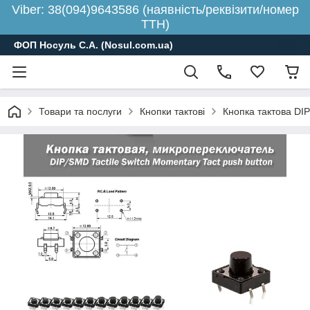
Viber: 38(094)9643586 (наявність/реквізити/номер
ТТН)
ФОП Носуль С.А. (Nosul.com.ua)
Товари та послуги
Кнопки тактові
Кнопка тактова DI