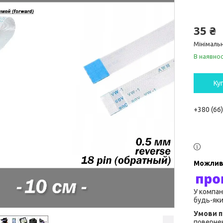
35 ₴
Мінімальн
В наявнос
Ку
+380 (66
У компан
будь-яки
повернен