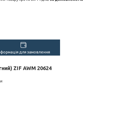
нформація для замовлення
отний) ZIF AWM 20624
ти