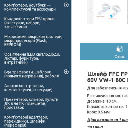
Комп'ютери, ноутбуки —
комплектуючі та аксесуари
Квадрокоптери FPV дрони
(аксесуари, набори,
запчастини)
Мікросхеми, мікроконтролери,
мікропроцесори (Flash,
EEPROM)
Освітлення (LED світлодіоди,
Опис
ліхтарі, фурнітура,
витратники)
Bga трафарети, шаблони
Шлейф FFC FPC
(прямого нагрівання), реболл
60V VW-1 80C L
Arduino (контролери,
Для забезпечення між
комплектуючі, аксесуари)
Розташування контакт
Презентери, клікери, пульти
Довжина: 10 см.
ДК для ПК, планшетів,
Кількість контактів: 1
приставок
Крок: 0.5 мм;
Комп'ютерні адаптери,
Ціна вказана за 1 шт
перехідники, шлейфи
(переферія)
#8196-2