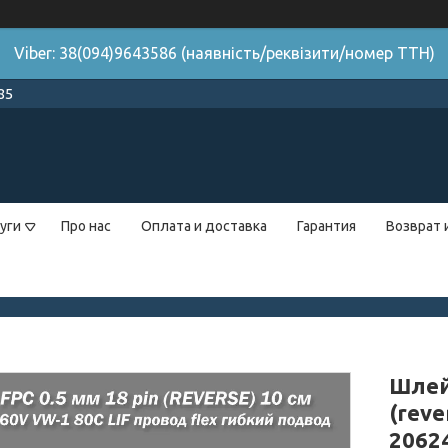
Viber: 38(094)9643586 (наявність/реквізити/номер ТТН)
85
уги
Про нас
Оплата и доставка
Гарантия
Возврат 
Шлейф
(rev
20624