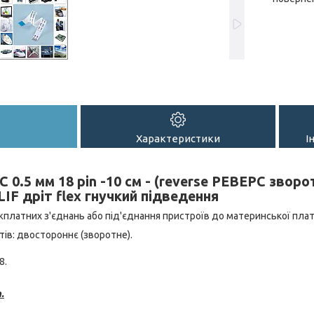
Характеристики
І
 0.5 мм 18 pin -10 см - (reverse РЕВЕРС звор
IF дріт flex гнучкий підведення
платних з'єднань або під'єднання пристроїв до материнської пла
ів: двостороннє (зворотне).
8.
.