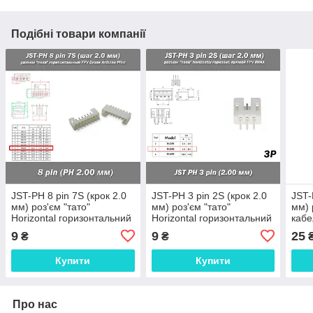
Подібні товари компанії
JST-PH 8 pin 7S (крок 2.0
JST-PH 3 pin 2S (крок 2.0
JST-
мм) роз'єм "тато"
мм) роз'єм "тато"
мм) 
Horizontal горизонтальний
Horizontal горизонтальний
кабе
прямий FPV iMAX B6 7.4v
прямий FPV iMAX B6 7.4v
LiPo
9
9
25
₴
₴
LiPo балансування
LiPo балансування
Купити
Купити
Про нас