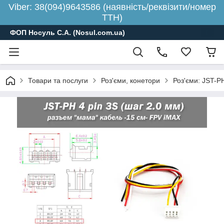
Viber: 38(094)9643586 (наявність/реквізити/номер
ТТН)
ФОП Носуль С.А. (Nosul.com.ua)
Товари та послуги
Роз'єми, конетори
Роз'єми: JST-PH