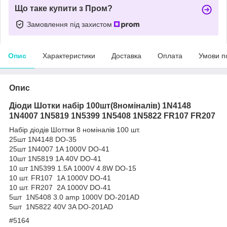
Що таке купити з Пром?
Замовлення під захистом
Опис
Характеристики
Доставка
Оплата
Умови п
Опис
Діоди Шотки набір 100шт(8номіналів) 1N4148
1N4007 1N5819 1N5399 1N5408 1N5822 FR107 FR207
Набір діодів Шоттки 8 номіналів 100 шт.
25шт 1N4148 DO-35
25шт 1N4007 1A 1000V DO-41
10шт 1N5819 1A 40V DO-41
10 шт 1N5399 1.5A 1000V 4.8W DO-15
10 шт. FR107 1A 1000V DO-41
10 шт. FR207 2A 1000V DO-41
5шт 1N5408 3.0 amp 1000V DO-201AD
5шт 1N5822 40V 3A DO-201AD
#5164