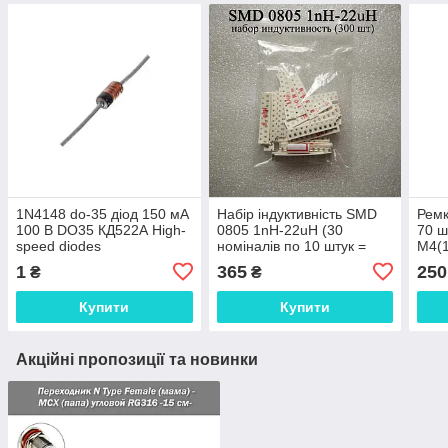
1N4148 do-35 діод 150 мА
Набір індуктивність SMD
Ремк
100 В DO35 КД522А High-
0805 1nH-22uH (30
70 ш
speed diodes
номіналів по 10 штук =
M4(1
Високошвидкісні кремнієві
300 шт)
SS1
1
365
250
₴
₴
діоди в герметичному стті
SMA
Купити
Купити
Акційні пропозиції та новинки