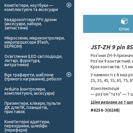
Комп'ютери, ноутбуки —
комплектуючі та аксесуари
Квадрокоптери FPV дрони
(аксесуари, набори,
запчастини)
Опис
Мікросхеми, мікроконтролери,
мікропроцесори (Flash,
JST-ZH 9 pin 8
EEPROM)
Роз'єми ZH-9 признач
Освітлення (LED світлодіоди,
ліхтарі, фурнітура,
Роз'єм 9 контактний. 
витратники)
Крок контактів: 1,5 мм
У наявності є й інші р
Bga трафарети, шаблони
(прямого нагрівання), реболл
2S, 3S, 4S, 5S, 6S, 7S, 8
Комплектація
Arduino (контролери,
комплектуючі, аксесуари)
— роз'єм "тато" — 1 
Ціна вказана за 1 шт
Презентери, клікери, пульти
ДК для ПК, планшетів,
#6256-3(6268)
приставок
Комп'ютерні адаптери,
перехідники, шлейфи
(переферія)