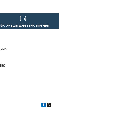
нформація для замовлення
тури.
тів: