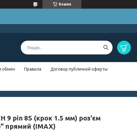
Кошик
и обмен
Правила
Договор публичной оферты
H 9 pin 8S (крок 1.5 мм) роз'єм
о" прямий (IMAX)