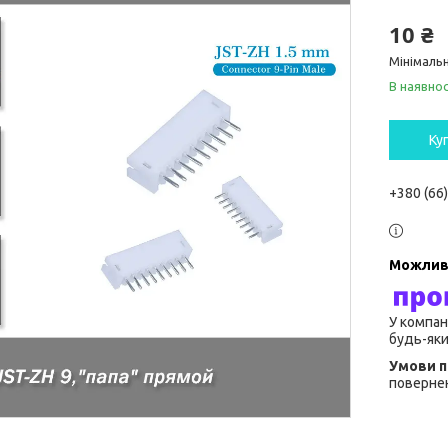
10 ₴
Мінімальн
В наявнос
Ку
+380 (66
У компан
будь-яки
повернен