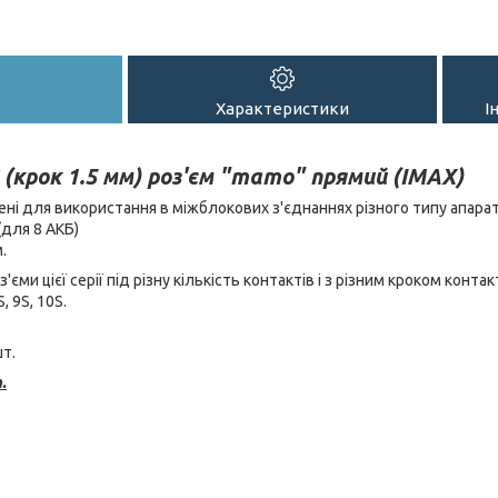
Характеристики
І
S (крок 1.5 мм) роз'єм "тато" прямий (IMAX)
ені для використання в міжблокових з'єднаннях різного типу апара
(для 8 АКБ)
.
оз'єми цієї серії під різну кількість контактів і з різним кроком контак
S, 9S, 10S.
шт.
.