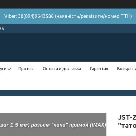
Viber: 38(094)9643586 (наявність/реквізити/номер ТТН)
85
уги
Про нас
Оплата и доставка
Гарантия
Возврат 
JST-Z
"тат