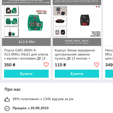
Плата G8D-380H-A
Корпус блока керування
Hond
313.8Mhz (No2) для ключа
центральним замком
Mhz 
з жалом і кнопками ДК (3
пульта ДК (3 кнопки +
цент
кнопки + Panic) Honda
Panic) для Honda Accord
для 
350
115
349
₴
₴
CRV Pilot Civic Odyss
Pani
Купити
Купити
Про нас
98% позитивних з 1346 відгуків за рік
Працює з 20.06.2010