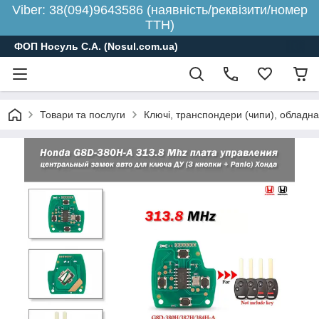
Viber: 38(094)9643586 (наявність/реквізити/номер
ТТН)
ФОП Носуль С.А. (Nosul.com.ua)
Товари та послуги
Ключі, транспондери (чипи), обладн