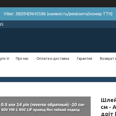
Viber: 38(094)9643586 (наявність/реквізити/номер ТТН)
85
уги
Про нас
Оплата и доставка
Гарантия
Возврат 
Шлейф
см -
дріт 