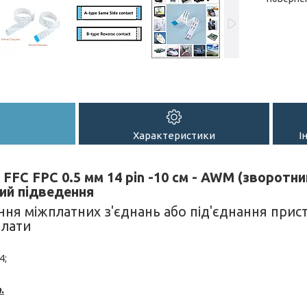
Характеристики
І
FFC FPC 0.5 мм 14 pin -10 см - AWM (зворотни
кий підведення
ня міжплатних з'єднань або під'єднання прис
плати
4;
.