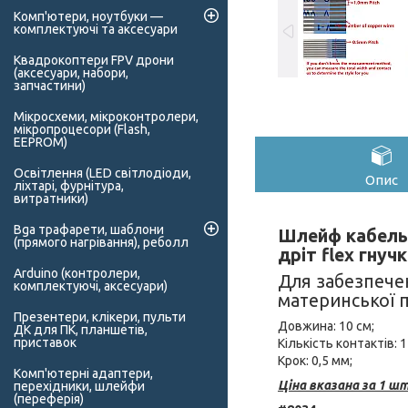
Комп'ютери, ноутбуки —
комплектуючі та аксесуари
Квадрокоптери FPV дрони
(аксесуари, набори,
запчастини)
Мікросхеми, мікроконтролери,
мікропроцесори (Flash,
EEPROM)
Освітлення (LED світлодіоди,
Опис
ліхтарі, фурнітура,
витратники)
Bga трафарети, шаблони
Шлейф кабель 
(прямого нагрівання), реболл
дріт flex гнуч
Arduino (контролери,
Для забезпечен
комплектуючі, аксесуари)
материнської 
Презентери, клікери, пульти
Довжина: 10 см;
ДК для ПК, планшетів,
приставок
Кількість контактів: 1
Крок: 0,5 мм;
Комп'ютерні адаптери,
Ціна вказана за 1 шт
перехідники, шлейфи
(переферія)