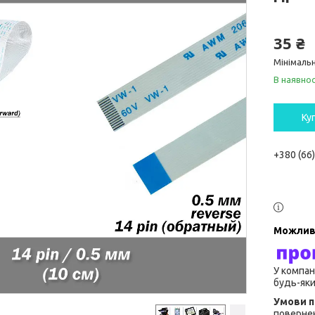
35 ₴
Мінімальн
В наявнос
Ку
+380 (66
У компан
будь-яки
повернен