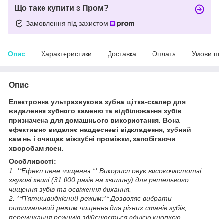
Що таке купити з Пром?
Замовлення під захистом
Опис
Характеристики
Доставка
Оплата
Умови п
Опис
Електронна ультразвукова зубна щітка-скалер для
видалення зубного каменю та відбілювання зубів
призначена для домашнього використання. Вона
ефективно видаляє наддесневі відкладення, зубний
камінь і очищає міжзубні проміжки, запобігаючи
хворобам ясен.
Особливості:
1. **Ефективне чищення:** Використовує високочастотні
звукові хвилі (31 000 разів на хвилину) для ретельного
чищення зубів та освіження дихання.
2. **П'ятишвидкісний режим:** Дозволяє вибрати
оптимальний режим чищення для різних станів зубів,
перемикання режимів здійснюється однією кнопкою.