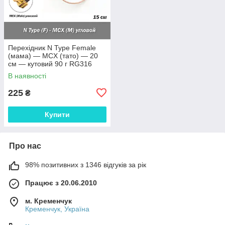
Перехідник N Type Female
(мама) — MCX (тато) — 20
см — кутовий 90 г RG316
пігтейл подовжувач RF
В наявності
225
₴
Купити
Про нас
98% позитивних з 1346 відгуків за рік
Працює з 20.06.2010
м. Кременчук
Кременчук, Україна