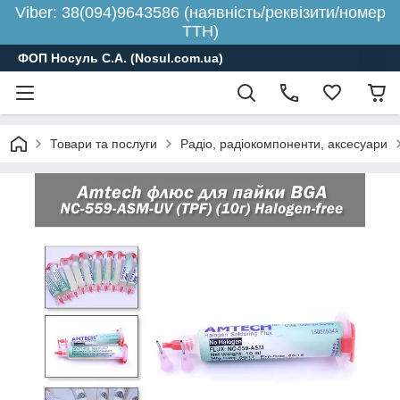
Viber: 38(094)9643586 (наявність/реквізити/номер
ТТН)
ФОП Носуль С.А. (Nosul.com.ua)
Товари та послуги
Радіо, радіокомпоненти, аксесуари