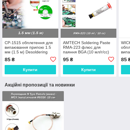
CP-1515 обплетення для
AMTECH Soldering Paste
WIC
випаювання припою 1.5
RMA-223 флюс для
обпл
мм (1.5 м) Desoldering
паяння BGA (10 мл/г/сс)
вип
Braid Solder Remover
для безсвинцевого паяння
(1.5
85
95
85
₴
₴
BGA PGA PLCC QFP CSP
Sold
Flux Durable BGA Boa
Cabl
Купити
Купити
Акційні пропозиції та новинки