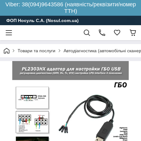
Viber: 38(094)9643586 (наявність/реквізити/номер
ТТН)
ФОП Носуль С.А. (Nosul.com.ua)
Товари та послуги
Автодіагностика (автомобільні скане