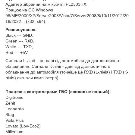
Адаптер зібраний на мікрочіпі PL2303HX.
Працює на ОС Windows
98/ME/2000/XP/Server2003/Vista/7/Server2008/8/10/11/2012/20
16/2022... (х32, х64).
Розпинування:
Black --- GND,
Green --- RXD,
White --- TXD,
Red --- +5V
Сигнали L-лінії – це дані від автомобіля до діагностичного
обладнання. Сигнали К-лінії - дані від діагностичного
обладнання до автомобіля (точніше це RXD (L-лінія) і TXD (К-
лінія) сигнали комп'ютера).
Працює з контролерами ГБО (список не повний):
Digitronic
Zenit
Leonardo
Stag
Voila Plus
Lovato (Lov-Eco2)
Millenium