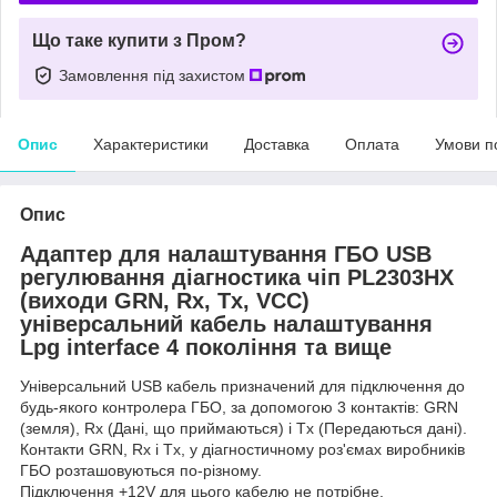
Що таке купити з Пром?
Замовлення під захистом
Опис
Характеристики
Доставка
Оплата
Умови п
Опис
Адаптер для налаштування ГБО USB
регулювання діагностика чіп PL2303HX
(виходи GRN, Rx, Tx, VCC)
універсальний кабель налаштування
Lpg interface 4 покоління та вище
Універсальний USB кабель призначений для підключення до
будь-якого контролера ГБО, за допомогою 3 контактів: GRN
(земля), Rx (Дані, що приймаються) і Tx (Передаються дані).
Контакти GRN, Rx і Tx, у діагностичному роз'ємах виробників
ГБО розташовуються по-різному.
Підключення +12V для цього кабелю не потрібне.