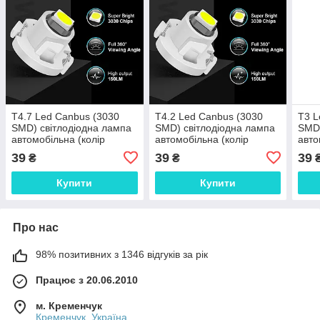
T4.7 Led Canbus (3030
T4.2 Led Canbus (3030
T3 L
SMD) світлодіодна лампа
SMD) світлодіодна лампа
SMD)
автомобільна (колір
автомобільна (колір
авто
БІЛИЙ) світлодіод панель
БІЛИЙ) світлодіод панель
ЧЕРВ
39
39
39
₴
₴
приладів підсвічування (1
приладів підсвічування (1
пане
шт)
шт)
підс
Купити
Купити
Про нас
98% позитивних з 1346 відгуків за рік
Працює з 20.06.2010
м. Кременчук
Кременчук, Україна