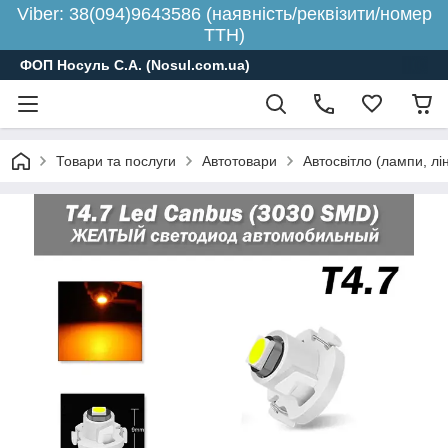
Viber: 38(094)9643586 (наявність/реквізити/номер
ТТН)
ФОП Носуль С.А. (Nosul.com.ua)
Товари та послуги
Автотовари
Автосвітло (лампи, лі