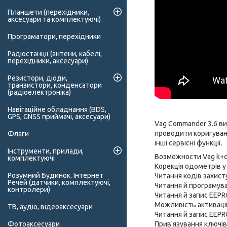
Планшети (перехідники,
аксесуари та комплектуючі)
Програматори, перехідники
Радіостанції (антени, кабелі,
перехідники, аксесуари)
Резистори, діоди,
транзистори, конденсатори
(радіоелектроніка)
Навігаційне обладнання (BDS,
GPS, GNSS приймачі, аксесуари)
Vag Commander 3.6 ви
проводити коригуванн
Флаги
інші сервісні функції.
Інструменти, прилади,
Возможности Vag k+c
комплектуючі
Корекція одометрів у
Розумний Будинок. Інтернет
Читання кодів захист
Речей (датчики, комплектуючі,
Читання й програмув
контролери)
Читання й запис EEP
Можливість активації 
ТВ, аудіо, відеоаксесуари
Читання й запис EEPR
Прив'язування ключів
Фотоаксесуари