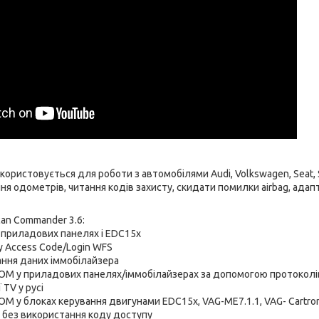
користовується для роботи з автомобілями Audi, Volkswagen, Seat, S
я одометрів, читання кодів захисту, скидати помилки airbag, адап
an Commander 3.6:
 приладових панелях і EDC15x
у Access Code/Login WFS
ання даних іммобілайзера
ROM у приладових панелях/іммобілайзерах за допомогою протоколі
TV у русі
OM у блоках керування двигунами EDC15x, VAG-ME7.1.1, VAG- Cartroni
 без використання коду доступу