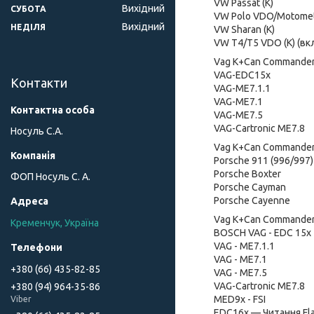
VW Passat (K)
Вихідний
СУБОТА
VW Polo VDO/Motomete
Вихідний
НЕДІЛЯ
VW Sharan (K)
VW T4/T5 VDO (K) (в
Vag K+Can Commander 
VAG-EDC15x
Контакти
VAG-ME7.1.1
VAG-ME7.1
VAG-ME7.5
VAG-Cartronic ME7.8
Носуль С.А.
Vag K+Can Commander 
Porsche 911 (996/997)
Porsche Boxter
ФОП Носуль С. А.
Porsche Cayman
Porsche Cayenne
Vag K+Can Commander 
Кременчук, Україна
BOSCH VAG - EDC 15x
VAG - ME7.1.1
VAG - ME7.1
+380 (66) 435-82-85
VAG - ME7.5
VAG-Cartronic ME7.8
+380 (94) 964-35-86
MED9x - FSI
Viber
EDC16x — Читання Fla