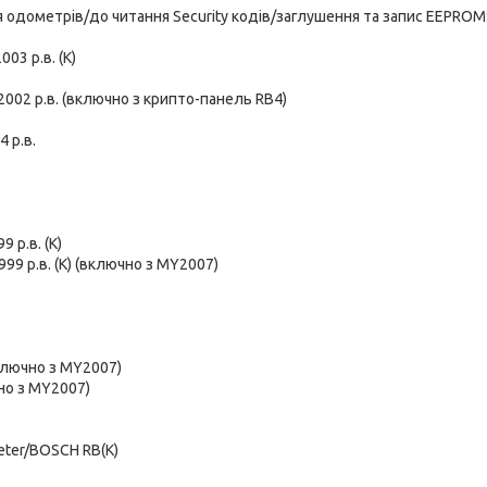
я одометрів/до читання Security кодів/заглушення та запис EEPROM
03 р.в. (K)
2002 р.в. (включно з крипто-панель RB4)
4 р.в.
9 р.в. (K)
999 р.в. (K) (включно з MY2007)
включно з MY2007)
чно з MY2007)
ter/BOSCH RB(K)