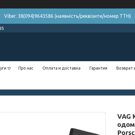
Viber: 38(094)9643586 (наявність/реквізити/номер ТТН)
85
уги
Про нас
Оплата и доставка
Гарантия
Возврат 
VAG 
одоме
Pors