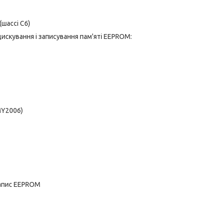
(шассі C6)
дискування і записування пам'яті EEPROM:
MY2006)
запис EEPROM