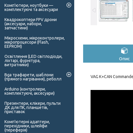
Комп'ютери, ноутбуки —
комплектуючі та аксесуари
Квадрокоптери FPV дрони
(аксесуари, набори,
запчастини)
Мікросхеми, мікроконтролери,
мікропроцесори (Flash,
EEPROM)
Освітлення (LED світлодіоди,
Опис
ліхтарі, фурнітура,
витратники)
Bga трафарети, шаблони
VAG K+CAN Commander
(прямого нагрівання), реболл
Arduino (контролери,
комплектуючі, аксесуари)
Презентери, клікери, пульти
ДК для ПК, планшетів,
приставок
Комп'ютерні адаптери,
перехідники, шлейфи
(переферія)