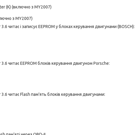
r (K) (включно з MY2007)
ключно з MY2007)
3.6 читає і записує EEPROM у блоках керування двигунами (BOSCH):
3.6 читає EEPROM блоків керування двигуном Porsche:
3.6 читає Flash пам'ять блоків керування двигунами:
sh пам'яті через OBD-II