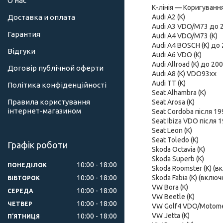
О нас
К-лінія — Коригуванн
Audi A2 (K)
Доставка и оплата
Audi A3 VDO/M73 до 20
Гарантия
Audi A4 VDO/M73 (K)
Audi A4 BOSCH (K) до 
Відгуки
Audi A6 VDO (K)
Audi Allroad (K) до 200
Договір публічной оферти
Audi A8 (K) VDO93xx
Audi TT (K)
Політика конфіденційності
Seat Alhambra (K)
Правила користування
Seat Arosa (K)
інтернет-магазином
Seat Cordoba після 199
Seat Ibiza VDO після 1
Seat Leon (K)
Seat Toledo (K)
Графік роботи
Skoda Octavia (K)
Skoda Superb (K)
10:00
18:00
ПОНЕДІЛОК
Skoda Roomster (K) (
10:00
18:00
Skoda Fabia (K) (вклю
ВІВТОРОК
VW Bora (K)
10:00
18:00
СЕРЕДА
VW Beetle (K)
10:00
18:00
ЧЕТВЕР
VW Golf4 VDO/Motome
VW Jetta (K)
10:00
18:00
ПʼЯТНИЦЯ