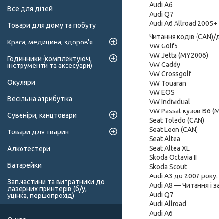
Audi A6
Все для дітей
Audi Q7
Audi A6 Allroad 2005+ 
Товари для дому та побуту
Читання кодів (CAN)/
Краса, медицина, здоров'я
VW Golf5
VW Jetta (MY2006)
Годинники (комплектуючі,
VW Caddy
інструменти та аксесуари)
VW Crossgolf
Окуляри
VW Touaran
VW EOS
Весільна атрибутіка
VW Individual
VW Passat кузов B6 (
Сувеніри, канцтовари
Seat Toledo (CAN)
Seat Leon (CAN)
Товари для тварин
Seat Altea
Seat Altea XL
Алкотестери
Skoda Octavia II
Батарейки
Skoda Scout
Audi A3 до 2007 року.
Зап.частини та витратники до
Audi A8 — Читання і 
лазерних принтерів (б/у,
Audi Q7
уцінка, першопрохід)
Audi Allroad
Audi A6