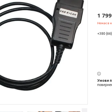
1 799
Немає в н
+380 (66
повернен