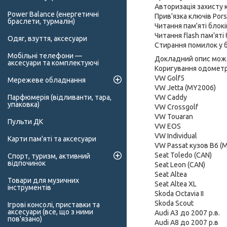
Авторизація захисту
Power Balance (енергетичні
Прив'язка ключів Por
браслети, турмалін)
Читання пам'яті блокі
Читання flash пам'ят
Одяг, взуття, аксесуари
Стирання помилок у 
Мобільні телефони —
Докладний опис можл
аксесуари та комплектуючі
Коригування одометр
VW Golf5
Мережеве обладнання
VW Jetta (MY2006)
VW Caddy
Парфюмерія (відливанти, тара,
упаковка)
VW Crossgolf
VW Touaran
Пульти ДК
VW EOS
VW Individual
Карти пам'яті та аксесуари
VW Passat кузов B6 (
Seat Toledo (CAN)
Спорт, туризм, активний
відпочинок
Seat Leon (CAN)
Seat Altea
Товари для музичних
Seat Altea XL
інструментів
Skoda Octavia II
Skoda Scout
Ігрові консолі, приставки та
аксесуари (все, що з ними
Audi A3 до 2007 р.в.
пов'язано)
Audi A8 до 2007 р.в