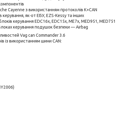
 компонентів
sche Cayenne з використанням протоколів K+CAN
в керування, як-от ЕБУ, EZS-Kessy та інших
і блоків керування EDC16x, EDC15x, ME7x, MED951, MED751
блоках керування подушок безпеки — Airbag
ивостей Vag can Commander 3.6
ів із використанням шини CAN:
MY2006)