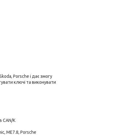
koda, Porsche і дає змогу
тувати ключі та виконувати
в CAN/K
c, ME7.8, Porsche