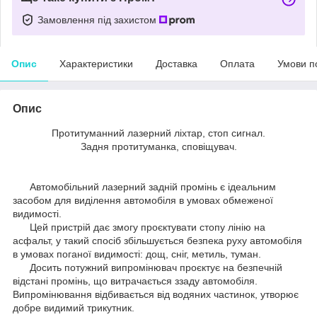
Замовлення під захистом
Опис
Характеристики
Доставка
Оплата
Умови п
Опис
Протитуманний лазерний ліхтар, стоп сигнал.
Задня протитуманка, сповіщувач.
Автомобільний лазерний задній промінь є ідеальним
засобом для виділення автомобіля в умовах обмеженої
видимості.
Цей пристрій дає змогу проєктувати стопу лінію на
асфальт, у такий спосіб збільшується безпека руху автомобіля
в умовах поганої видимості: дощ, сніг, метиль, туман.
Досить потужний випромінювач проєктує на безпечній
відстані промінь, що витрачається ззаду автомобіля.
Випромінювання відбивається від водяних частинок, утворює
добре видимий трикутник.