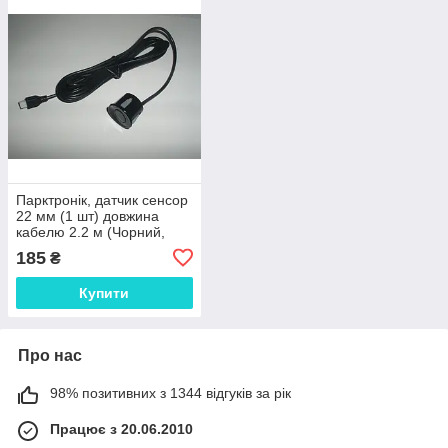
Парктронік, датчик сенсор
22 мм (1 шт) довжина
кабелю 2.2 м (Чорний,
фарбуватися балончиком
185
₴
у будь-який потрібний
колір)
Купити
Про нас
98% позитивних з 1344 відгуків за рік
Працює з 20.06.2010