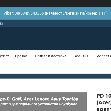
Viber: 38(094)9643586 (наявність/реквізити/номер ТТН)
85
уги
Про нас
Оплата и доставка
Гарантия
Возврат 
PD 10
(Acer
адап