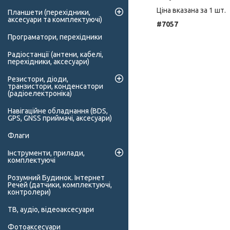
Ціна вказана за 1 шт.
Планшети (перехідники,
аксесуари та комплектуючі)
#7057
Програматори, перехідники
Радіостанції (антени, кабелі,
перехідники, аксесуари)
Резистори, діоди,
транзистори, конденсатори
(радіоелектроніка)
Навігаційне обладнання (BDS,
GPS, GNSS приймачі, аксесуари)
Флаги
Інструменти, прилади,
комплектуючі
Розумний Будинок. Інтернет
Речей (датчики, комплектуючі,
контролери)
ТВ, аудіо, відеоаксесуари
Фотоаксесуари