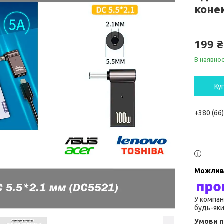
коне
199 ₴
В наявнос
Ку
+380 (66
У компан
будь-яки