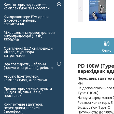
Комп'ютери, ноутбуки —
комплектуючі та аксесуари
Квадрокоптери FPV дрони
(аксесуари, набори,
запчастини)
Мікросхеми, мікроконтролери,
мікропроцесори (Flash,
EEPROM)
Освітлення (LED світлодіоди,
Опис
ліхтарі, фурнітура,
витратники)
Bga трафарети, шаблони
PD 100W (Type-
(прямого нагрівання), реболл
перехідник ад
Arduino (контролери,
Перехідник адаптер д
комплектуючі, аксесуари)
мм.
За допомогою цього 
Презентери, клікери, пульти
ДК для ПК, планшетів,
Type-C (GaN).
приставок
Напруга заряджання 2
Розміри конектора: 5.
Комп'ютерні адаптери,
Вхід: роз'єм Type-C
перехідники, шлейфи
(переферія)
Потужність: до 100W.