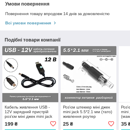
Умови повернення
Повернення товару впродовж 14 днів за домовленістю
Всі умови повернення
Подібні товари компанії
Кабель живлення USB -
Роз'єм штеккер міні джек
Роз'
12V зарядний пристрій
mini jack 5.5*2.1 мм (тато)
mini
роз'єм міні джек mini jack
живлення роутер
(мам
5.5*2.1 мм роутер
маршрутизатор
199
25
35
₴
₴
маршрутизатор від