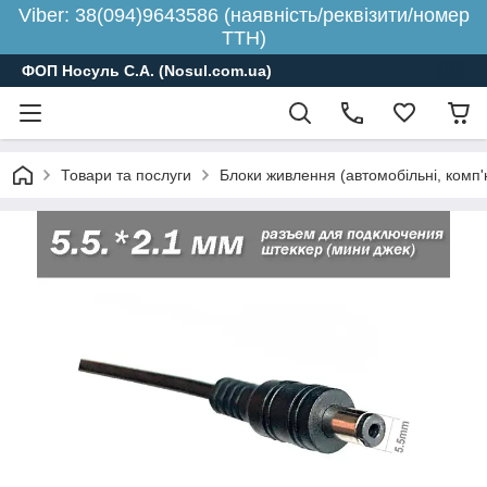
Viber: 38(094)9643586 (наявність/реквізити/номер
ТТН)
ФОП Носуль С.А. (Nosul.com.ua)
Товари та послуги
Блоки живлення (автомобільні, комп'