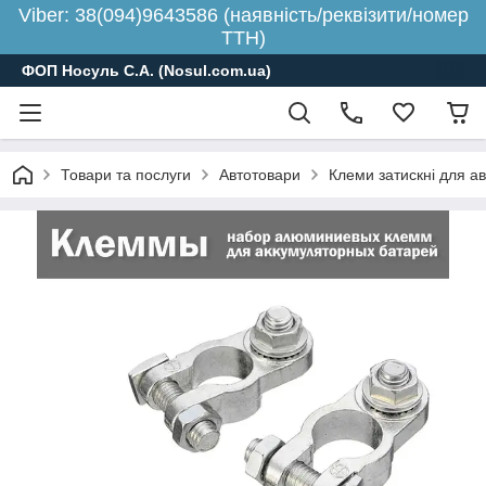
Viber: 38(094)9643586 (наявність/реквізити/номер
ТТН)
ФОП Носуль С.А. (Nosul.com.ua)
Товари та послуги
Автотовари
Клеми затискні для а