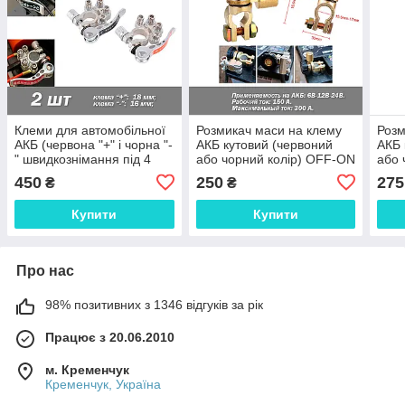
Клеми для автомобільної
Розмикач маси на клему
Розм
АКБ (червона "+" і чорна "-
АКБ кутовий (червоний
АКБ 
" швидкознімання під 4
або чорний колір) OFF-ON
або 
гвинти ексцентриковий
робочий струм 1.150A
робо
450
250
275
₴
₴
затискач
напруга 6-12-2
напр
Купити
Купити
Про нас
98% позитивних з 1346 відгуків за рік
Працює з 20.06.2010
м. Кременчук
Кременчук, Україна