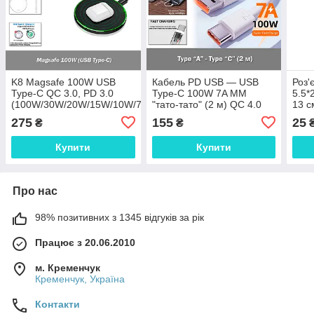
K8 Magsafe 100W USB
Кабель PD USB — USB
Роз'
Type-C QC 3.0, PD 3.0
Type-C 100W 7A MM
5.5*
(100W/30W/20W/15W/10W/7.5W)
"тато-тато" (2 м) QC 4.0
13 с
Зарядний пристрій
3.0 колір БІЛИЙ power
роут
275
155
25
₴
₴
бездротовий Wireless
charge Huawei Samsung
АКБ,
Macbook заряджання синх
Купити
Купити
Про нас
98% позитивних з 1345 відгуків за рік
Працює з 20.06.2010
м. Кременчук
Кременчук, Україна
Контакти