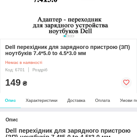
Dell перехідник для зарядного пристрою (ЗП)
ноутбуків 7.4*5.0 to 4.5*3.0 мм
Немає в наявності
Код: 6701
Роздріб
149
₴
Опис
Характеристики
Доставка
Оплата
Умови п
Опис
Dell перехідник для зарядного пристрою
(ЗП) ноутбуків 7.4*5.0 to 4.5*3.0 мм