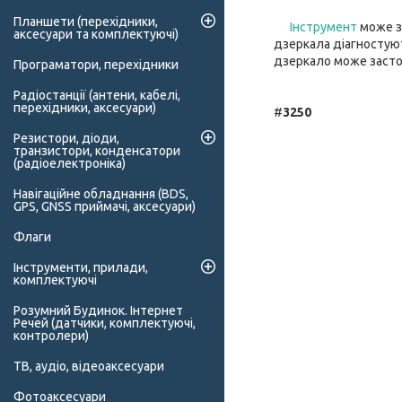
Планшети (перехідники,
Інструмент
може з
аксесуари та комплектуючі)
дзеркала діагностую
дзеркало може застос
Програматори, перехідники
Радіостанції (антени, кабелі,
перехідники, аксесуари)
#
3250
Резистори, діоди,
транзистори, конденсатори
(радіоелектроніка)
Навігаційне обладнання (BDS,
GPS, GNSS приймачі, аксесуари)
Флаги
Інструменти, прилади,
комплектуючі
Розумний Будинок. Інтернет
Речей (датчики, комплектуючі,
контролери)
ТВ, аудіо, відеоаксесуари
Фотоаксесуари