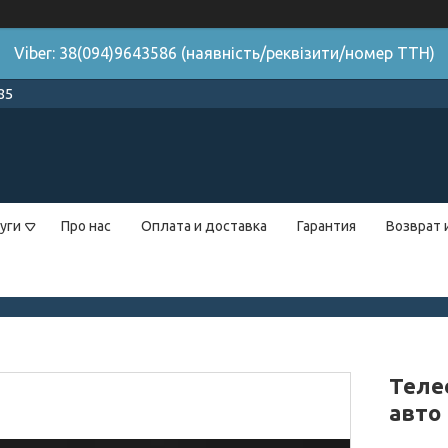
Viber: 38(094)9643586 (наявність/реквізити/номер ТТН)
85
уги
Про нас
Оплата и доставка
Гарантия
Возврат 
Теле
авто