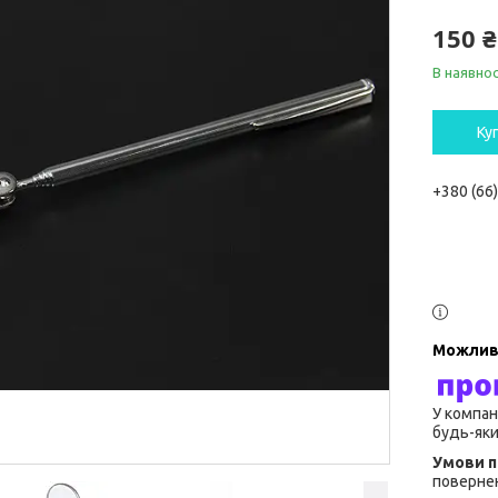
150 ₴
В наявнос
Ку
+380 (66
У компан
будь-яки
повернен