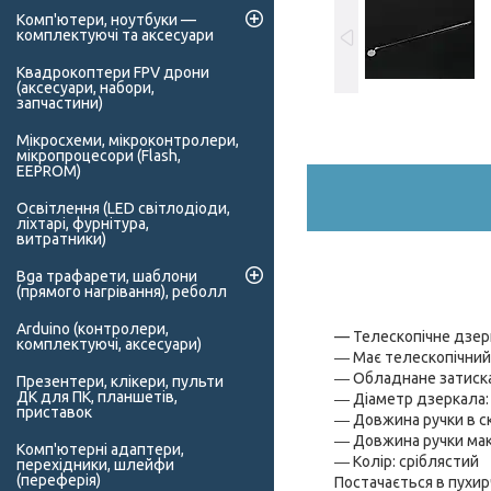
Комп'ютери, ноутбуки —
комплектуючі та аксесуари
Квадрокоптери FPV дрони
(аксесуари, набори,
запчастини)
Мікросхеми, мікроконтролери,
мікропроцесори (Flash,
EEPROM)
Освітлення (LED світлодіоди,
ліхтарі, фурнітура,
витратники)
Bga трафарети, шаблони
(прямого нагрівання), реболл
Arduino (контролери,
— Телескопічне дзер
комплектуючі, аксесуари)
― Має телескопічний
― Обладнане затискач
Презентери, клікери, пульти
ДК для ПК, планшетів,
― Діаметр дзеркала:
приставок
― Довжина ручки в ск
― Довжина ручки мак
Комп'ютерні адаптери,
― Колір: сріблястий
перехідники, шлейфи
(переферія)
Постачається в пухир