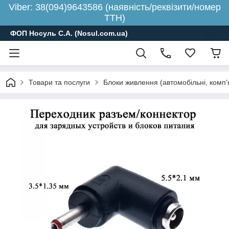
Viber: 38(094)9643586 (наявність/реквізити/номер
ТТН)
ФОП Носуль С.А. (Nosul.com.ua)
Товари та послуги
Блоки живлення (автомобільні, комп'