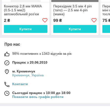
Конектор 2,8 мм МАМА
Перехідник 3.5 мм 4 pin
Пере
(0.5-1.5 мм2)
(тато) — 2.5 мм 4-pin
міні
автомобільний роз'єм
(мама)
тосл
термінальний пін клем
ЗОЛОТ.НАПИЛЕННЯ
мама
2
99
75
₴
₴
для проведення авто
конвертер для навушників
мм т
(AWG 22-16)
і аудіотехніки (стерео,
Купити
Купити
висока якіст
Про нас
98% позитивних з 1343 відгуків за рік
Працює з 20.06.2010
м. Кременчук
Кременчук, Україна
Контакти
Сьогодні працює з 10:00 до 18:00
Показати весь графік роботи