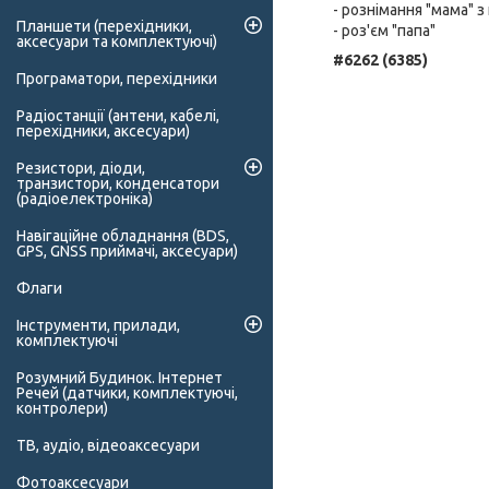
- рознімання "мама" з
Планшети (перехідники,
- роз'єм "папа"
аксесуари та комплектуючі)
#6262 (6385)
Програматори, перехідники
Радіостанції (антени, кабелі,
перехідники, аксесуари)
Резистори, діоди,
транзистори, конденсатори
(радіоелектроніка)
Навігаційне обладнання (BDS,
GPS, GNSS приймачі, аксесуари)
Флаги
Інструменти, прилади,
комплектуючі
Розумний Будинок. Інтернет
Речей (датчики, комплектуючі,
контролери)
ТВ, аудіо, відеоаксесуари
Фотоаксесуари