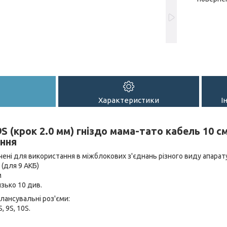
Характеристики
І
9S (крок 2.0 мм) гніздо мама-тато кабель 10 см
ння
чені для використання в міжблокових з'єднань різного виду апарат
 (для 9 АКБ)
м
зько 10 див.
балансувальні роз'єми:
S, 9S, 10S.