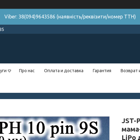
Viber: 38(094)9643586 (наявність/реквізити/номер ТТН)
85
уги
Про нас
Оплата и доставка
Гарантия
Возврат 
JST-P
мама-
LiPo