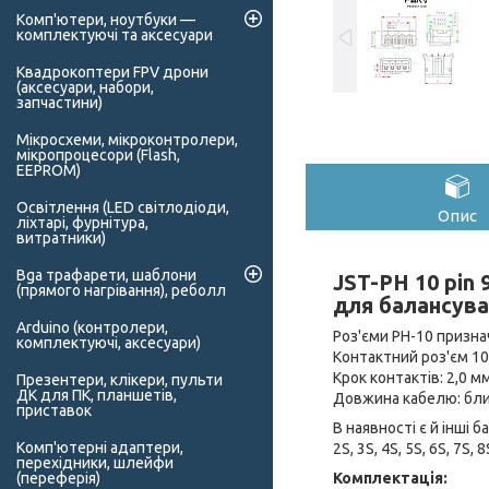
Комп'ютери, ноутбуки —
комплектуючі та аксесуари
Квадрокоптери FPV дрони
(аксесуари, набори,
запчастини)
Мікросхеми, мікроконтролери,
мікропроцесори (Flash,
EEPROM)
Освітлення (LED світлодіоди,
Опис
ліхтарі, фурнітура,
витратники)
Bga трафарети, шаблони
JST-PH 10 pin 
(прямого нагрівання), реболл
для балансува
Arduino (контролери,
Роз'єми PH-10 призна
комплектуючі, аксесуари)
Контактний роз'єм 10
Крок контактів: 2,0 м
Презентери, клікери, пульти
ДК для ПК, планшетів,
Довжина кабелю: бли
приставок
В наявності є й інші 
Комп'ютерні адаптери,
2S, 3S, 4S, 5S, 6S, 7S, 8
перехідники, шлейфи
Комплектація:
(переферія)