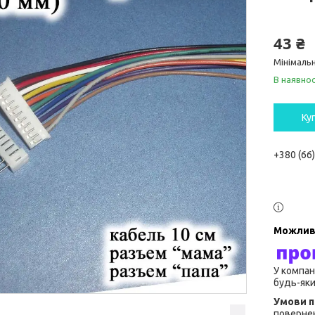
43 ₴
Мінімальн
В наявнос
Ку
+380 (66
У компан
будь-яки
повернен