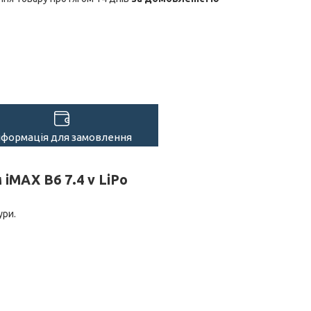
нформація для замовлення
 iMAX B6 7.4 v LiPo
ури.