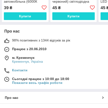
автомобільна (6000К
червоний) світлодіодна
LED 
холодний білий)
лампа VW Nissan BMW
номе
39
45
45
₴
₴
Mazda Chevrolet Audi
Infiniti Kia Lexus
Купити
Купити
Про нас
98% позитивних з 1344 відгуків за рік
Працює з 20.06.2010
м. Кременчук
Кременчук, Україна
Контакти
Сьогодні працює з 10:00 до 18:00
Показати весь графік роботи
Про нас