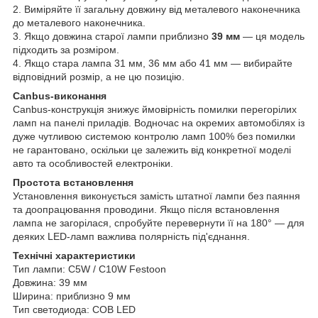
2. Виміряйте її загальну довжину від металевого наконечника
до металевого наконечника.
3. Якщо довжина старої лампи приблизно
39 мм
— ця модель
підходить за розміром.
4. Якщо стара лампа 31 мм, 36 мм або 41 мм — вибирайте
відповідний розмір, а не цю позицію.
Canbus-виконання
Canbus-конструкція знижує ймовірність помилки перегорілих
ламп на панелі приладів. Водночас на окремих автомобілях із
дуже чутливою системою контролю ламп 100% без помилки
не гарантовано, оскільки це залежить від конкретної моделі
авто та особливостей електроніки.
Простота встановлення
Установлення виконується замість штатної лампи без паяння
та доопрацювання проводини. Якщо після встановлення
лампа не загорілася, спробуйте перевернути її на 180° — для
деяких LED-ламп важлива полярність під'єднання.
Технічні характеристики
Тип лампи: C5W / C10W Festoon
Довжина: 39 мм
Ширина: приблизно 9 мм
Тип светодиода: COB LED