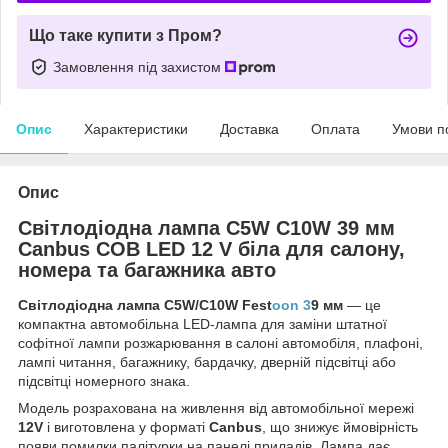
Що таке купити з Пром?
Замовлення під захистом
Опис
Характеристики
Доставка
Оплата
Умови п
Опис
Світлодіодна лампа C5W C10W 39 мм
Canbus COB LED 12 V біла для салону,
номера та багажника авто
Світлодіодна лампа C5W/C10W Fest
oon 3
9 мм
— це
компактна автомобільна LED-лампа для заміни штатної
софітної лампи розжарювання в салоні автомобіля, плафоні,
лампі читання, багажнику, бардачку, дверній підсвітці або
підсвітці номерного знака.
Модель розрахована на живлення від автомобільної мережі
12V
і виготовлена у форматі
Canbus
, що знижує ймовірність
появи помилки палітурки на панелі приладів. Лампа дає