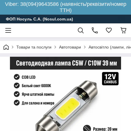
Viber: 38(094)9643586 (наявність/реквізити/номер
ТТН)
ФОП Носуль С.А. (Nosul.com.ua)
Товари та послуги
Автотовари
Автосвітло (лампи, лі