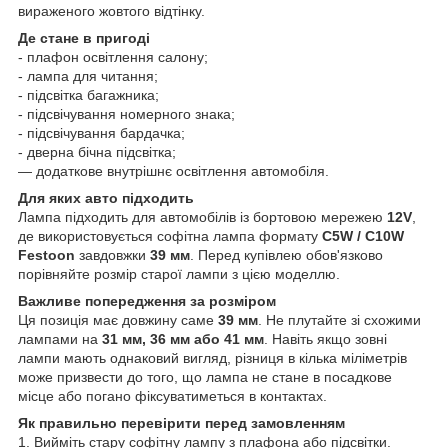
вираженого жовтого відтінку.
Де стане в пригоді
- плафон освітлення салону;
- лампа для читання;
- підсвітка багажника;
- підсвічування номерного знака;
- підсвічування бардачка;
- дверна бічна підсвітка;
— додаткове внутрішнє освітлення автомобіля.
Для яких авто підходить
Лампа підходить для автомобілів із бортовою мережею
12V
,
де використовується софітна лампа формату
C5W / C10W
Festoon
завдовжки
39 мм
. Перед купівлею обов'язково
порівняйте розмір старої лампи з цією моделлю.
Важливе попередження за розміром
Ця позиція має довжину саме
39 мм
. Не плутайте зі схожими
лампами на
31 мм, 36 мм або 41 мм
. Навіть якщо зовні
лампи мають однаковий вигляд, різниця в кілька міліметрів
може призвести до того, що лампа не стане в посадкове
місце або погано фіксуватиметься в контактах.
Як правильно перевірити перед замовленням
1. Вийміть стару софітну лампу з плафона або підсвітки.