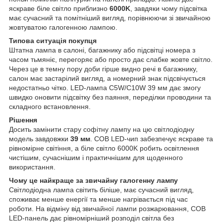
яскраве біле світло приблизно
6000K
, завдяки чому підсвітка
має сучасний та помітніший вигляд, порівнюючи зі звичайною
жовтуватою галогенною лампою.
Типова ситуація покупця
Штатна лампа в салоні, багажнику або підсвітці номера з
часом тьмяніє, перегоряє або просто дає слабке жовте світло.
Через це в темну пору доби гірше видно речі в багажнику,
салон має застарілий вигляд, а номерний знак підсвічується
недостатньо чітко. LED-лампа C5W/C10W 39 мм дає змогу
швидко оновити підсвітку без паяння, переділки проводини та
складного встановлення.
Рішення
Досить замінити стару софітну лампу на цю світлодіодну
модель завдовжки
39 мм
. COB LED-чип забезпечує яскраве та
рівномірне світіння, а біле світло 6000K робить освітлення
чистішим, сучаснішим і практичнішим для щоденного
використання.
Чому це найкраще за звичайну галогенну лампу
Світлодіодна лампа світить біліше, має сучасний вигляд,
споживає менше енергії та менше нагрівається під час
роботи. На відміну від звичайної лампи розжарювання, COB
LED-панель дає рівномірніший розподіл світла без