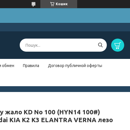
Кошик
и обмен
Правила
Договор публичной оферты
iy жало KD No 100 (HYN14 100#)
dai KIA K2 K3 ELANTRA VERNA лезо