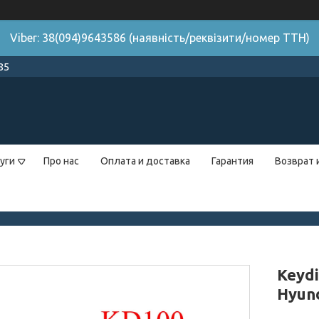
Viber: 38(094)9643586 (наявність/реквізити/номер ТТН)
85
уги
Про нас
Оплата и доставка
Гарантия
Возврат 
Keyd
Hyun