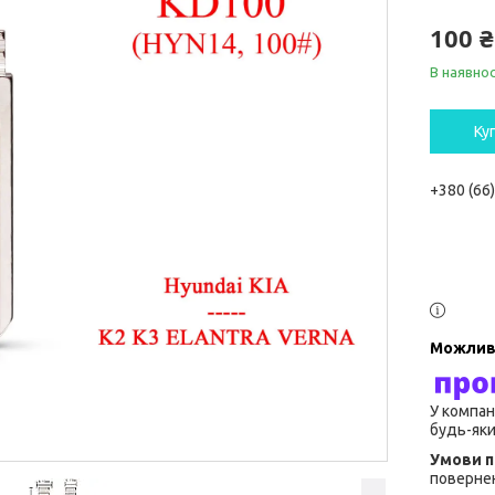
100 ₴
В наявнос
Ку
+380 (66
У компан
будь-яки
повернен