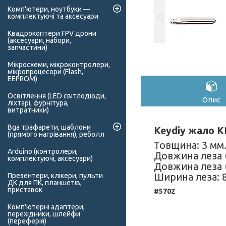
Комп'ютери, ноутбуки —
комплектуючі та аксесуари
Квадрокоптери FPV дрони
(аксесуари, набори,
запчастини)
Мікросхеми, мікроконтролери,
мікропроцесори (Flash,
EEPROM)
Освітлення (LED світлодіоди,
Опис
ліхтарі, фурнітура,
витратники)
Bga трафарети, шаблони
Keydiy жало K
(прямого нагрівання), реболл
Товщина: 3 мм
Arduino (контролери,
Довжина леза (
комплектуючі, аксесуари)
Довжина леза (
Ширина леза: 8
Презентери, клікери, пульти
ДК для ПК, планшетів,
приставок
#5702
Комп'ютерні адаптери,
перехідники, шлейфи
(переферія)