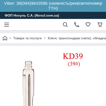
Viber: 38(094)9643586 (наявність/реквізити/номер
ТТН)
ФОП Носуль С.А. (Nosul.com.ua)
Товари та послуги
Ключі, транспондери (чипи), обладн