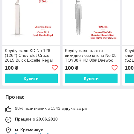
Keydiy жало KD No 126
Keydiy жало плаття
Keyd
(126#) Chevrolet Cruze
викидне лезо ключа No 08
ключ
2015 Buick Excelle Regal
TOY38R KD 08# Daewoo
(SZ1
лезо
Kia Gelly Daihatsu Charade
Tucs
100
100
100
₴
₴
Xiali Hafei Merrie ZOTY
Купити
Купити
Про нас
98% позитивних з 1343 відгуків за рік
Працює з 20.06.2010
м. Кременчук