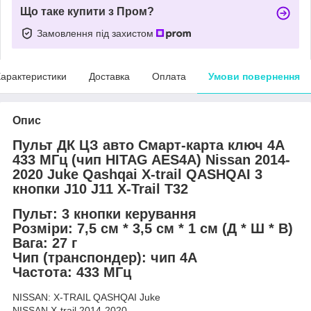
Що таке купити з Пром?
Замовлення під захистом
арактеристики
Доставка
Оплата
Умови повернення
Опис
Пульт ДК ЦЗ авто Смарт-карта ключ 4А
433 МГц (чип HITAG AES4A) Nissan 2014-
2020 Juke Qashqai X-trail QASHQAI 3
кнопки J10 J11 X-Trail T32
Пульт: 3 кнопки керування
Розміри: 7,5 см * 3,5 см * 1 см (Д * Ш * В)
Вага: 27 г
Чип (транспондер): чип 4A
Частота: 433 МГц
NISSAN: X-TRAIL QASHQAI Juke
NISSAN X-trail 2014-2020