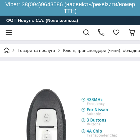
Viber: 38(094)9643586 (наявність/реквізити/номер
ТТН)
ФОП Носуль С.А. (Nosul.com.ua)
Товари та послуги
Ключі, транспондери (чипи), обладн