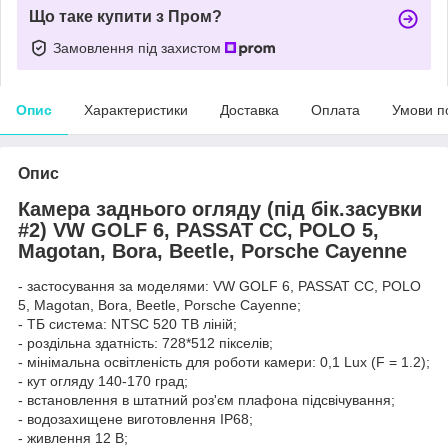
Що таке купити з Пром?
Замовлення під захистом
Опис
Характеристики
Доставка
Оплата
Умови п
Опис
Камера заднього огляду (під бік.засувки
#2) VW GOLF 6, PASSAT CC, POLO 5,
Magotan, Bora, Beetle, Porsche Cayenne
- застосування за моделями: VW GOLF 6, PASSAT CC, POLO
5, Magotan, Bora, Beetle, Porsche Cayenne;
- ТБ система: NTSC 520 ТВ ліній;
- роздільна здатність: 728*512 пікселів;
- мінімальна освітленість для роботи камери: 0,1 Lux (F = 1.2);
- кут огляду 140-170 град;
- встановлення в штатний роз'єм плафона підсвічування;
- водозахищене виготовлення IP68;
- живлення 12 В;