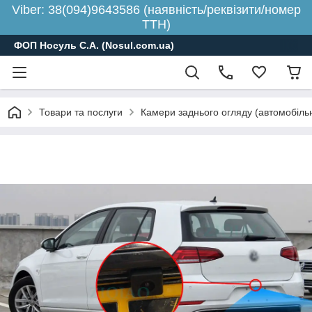
Viber: 38(094)9643586 (наявність/реквізити/номер
ТТН)
ФОП Носуль С.А. (Nosul.com.ua)
Товари та послуги
Камери заднього огляду (автомобільн