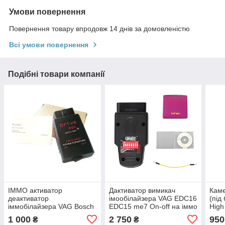
Умови повернення
Повернення товару впродовж 14 днів за домовленістю
Всі умови повернення
Подібні товари компанії
ІММО активатор
Дактиватор вимикач
Каме
деактиватор
імообілайзера VAG EDC16
(під
іммобілайзера VAG Bosch
EDC15 me7 On-off на іммо
High
EDC 15 ME7 OBD2 VW
ВАГ Obd2 Immo bypass до
GOL
1 000
2 750
950
₴
₴
AUDI SEAT SKODA Drive
2011 р.в. IMMO
LUP