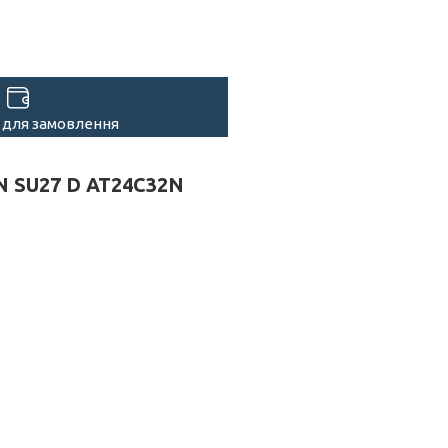
 для замовлення
N SU27 D AT24C32N