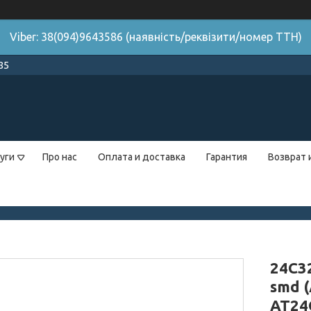
Viber: 38(094)9643586 (наявність/реквізити/номер ТТН)
85
уги
Про нас
Оплата и доставка
Гарантия
Возврат 
24C3
smd 
AT24