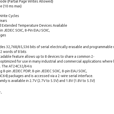
ode (Partial Page Writes Allowed)
le (10 ms max)
 Write Cycles
Years
d Extended Temperature Devices Available
Pin JEDEC SOIC, 8-Pin EIAJ SOIC,
ages
es 32,768/65,536 bits of serial electrically erasable and programmabl
 words of 8 bits
cadable feature allows up to 8 devices to share a common 2-
s optimized for use in many industrial and commercial applications wher
l. The AT24C32/64 is
ing 8-pin JEDEC PDIP, 8-pin JEDEC SOIC, 8-pin EIAJ SOIC,
64) packages and is accessed via a 2-wire serial interface.
family is available in 2.7V (2.7V to 5.5V) and 1.8V (1.8V to 5.5V)
.