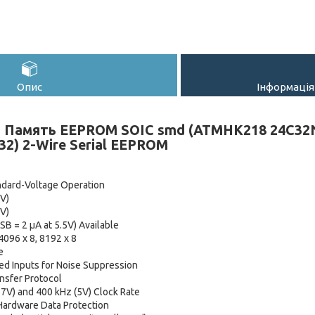
Опис
Інформація
2 Память EEPROM SOIC smd (ATMHK218 24C32
2) 2-Wire Serial EEPROM
ndard-Voltage Operation
5V)
5V)
SB = 2 µA at 5.5V) Available
4096 x 8, 8192 x 8
e
ered Inputs for Noise Suppression
ansfer Protocol
2.7V) and 400 kHz (5V) Clock Rate
 Hardware Data Protection