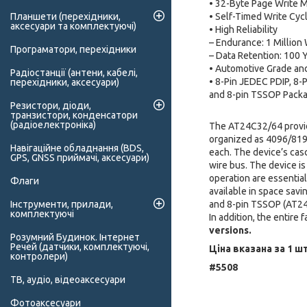
• 32-Byte Page Write M
• Self-Timed Write Cyc
Планшети (перехідники,
аксесуари та комплектуючі)
• High Reliability
– Endurance: 1 Million
Програматори, перехідники
– Data Retention: 100 
• Automotive Grade an
Радіостанції (антени, кабелі,
• 8-Pin JEDEC PDIP, 8-
перехідники, аксесуари)
and 8-pin TSSOP Pack
Резистори, діоди,
транзистори, конденсатори
(радіоелектроніка)
The AT24C32/64 provid
organized as 4096/8192
Навігаційне обладнання (BDS,
each. The device’s cas
GPS, GNSS приймачі, аксесуари)
wire bus. The device i
operation are essentia
Флаги
available in space sav
and 8-pin TSSOP (AT24C
Інструменти, прилади,
комплектуючі
In addition, the entire 
versions.
Розумний Будинок. Інтернет
Речей (датчики, комплектуючі,
Ціна вказана за 1 шт
контролери)
#5508
ТВ, аудіо, відеоаксесуари
Фотоаксесуари