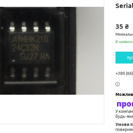
Seri
35 ₴
Мінімальн
В наявнос
Ку
+380 (66
У компан
будь-яки
повернен