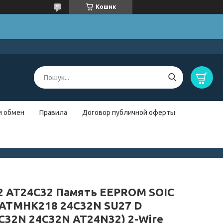
Кошик
и обмен
Правила
Договор публичной оферты
2 AT24C32 Память EEPROM SOIC
(ATMHK218 24C32N SU27 D
C32N 24C32N AT24N32) 2-Wire