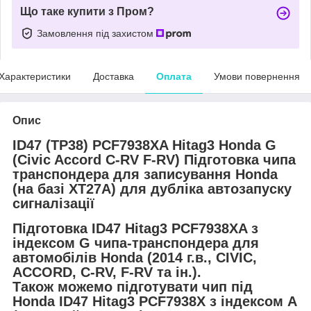
Що таке купити з Пром?
Замовлення під захистом
Характеристики
Доставка
Оплата
Умови повернення
Опис
ID47 (TP38) PCF7938XA Hitag3 Honda G
(Civic Accord C-RV F-RV) Підготовка чипа
транспондера для записування Honda
(на базі XT27A) для дубліка автозапуску
сигналізації
Підготовка ID47 Hitag3 PCF7938XA з
індексом G чипа-транспондера для
автомобілів Honda (2014 г.в., CIVIC,
ACCORD, C-RV, F-RV та ін.).
Також можемо підготувати чип під
Honda ID47 Hitag3 PCF7938X з індексом А