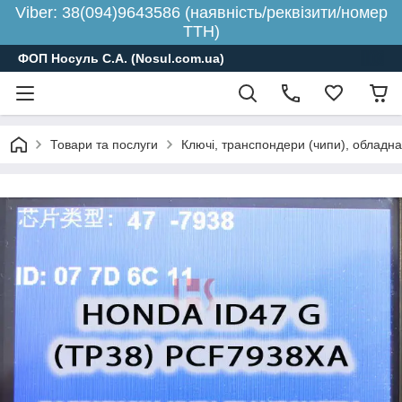
Viber: 38(094)9643586 (наявність/реквізити/номер
ТТН)
ФОП Носуль С.А. (Nosul.com.ua)
Товари та послуги
Ключі, транспондери (чипи), обладн