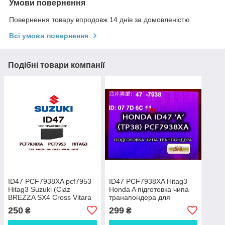
Умови повернення
Повернення товару впродовж 14 днів за домовленістю
Всі умови повернення
Подібні товари компанії
ID47 PCF7938XA pcf7953
ID47 PCF7938XA Hitag3
Hitag3 Suzuki (Ciaz
Honda A підготовка чипа
BREZZA SX4 Cross Vitara
транапондера для
Swift) підготовка чипа
прописування Honda (на
250
299
₴
₴
транапондера для про
базі XT27A) для дубліката/