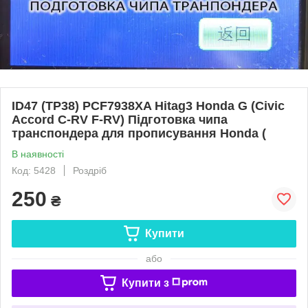
ID47 (TP38) PCF7938XA Hitag3 Honda G (Civic
Accord C-RV F-RV) Підготовка чипа
транспондера для прописування Honda (
В наявності
Код: 5428
Роздріб
250
₴
Купити
або
Купити з